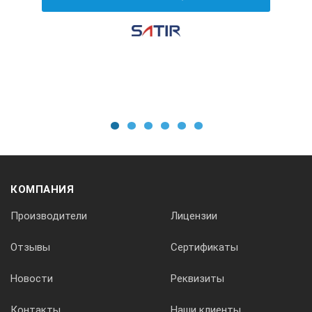
Вес (включая объектив 11° и батарею): 2400г
Размер камеры: 254 x 132 x 145 (мм)
Корпус: металлический
Установка на треноге: Стандартная резьба ¼"-20
СОХРАНЕНИЕ ИЗОБРАЖЕНИЙ
1
2
3
4
5
6
Запись изображений: портативный персональный
цифровой видеомагнитофон, коммерческий вариант
Вывод изображений: NTSC/RS-170, S-video
КОМПАНИЯ
Управление камерой: RS-232, кнопочный интерфейс
Производители
Лицензии
Разъемы / функции: C-video, PAL, NTSC, S-video, RS-232
Отзывы
Сертификаты
ИСТОЧНИК ПИТАНИЯ
Новости
Реквизиты
Напряжение: 6 В
Энергопотребление: 6 Вт
Контакты
Наши клиенты