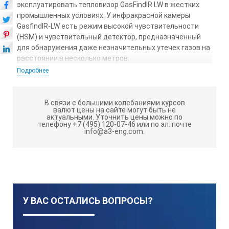
эксплуатировать тепловизор GasFindIR LW в жестких
промышленных условиях. У инфракрасной камеры
GasfindIR-LW есть режим высокой чувствительности
(HSM) и чувствительный детектор, предназначенный
для обнаружения даже незначительных утечек газов на
расстоянии в несколько метров.
Подробнее
Гарантия на тепловизор GasFindIR LW
:
24 месяца.
В связи с большими колебаниями курсов
Тепловизор GasFindIR LW внесен в Гос. Реестр средств
валют цены на сайте могут быть не
актуальными.
Уточнить цены можно по
измерений РФ.
телефону +7 (495) 120-07-46 или по эл. почте
info@a3-eng.com.
Отличительные особенности
тепловизора GasFindIR LW:
компактный и легкий
высокие рабочие характеристики камеры, в которой
У ВАС ОСТАЛИСЬ ВОПРОСЫ?
реализованы новейшей технологии
персонализация настроек и широкий диапазон
применения