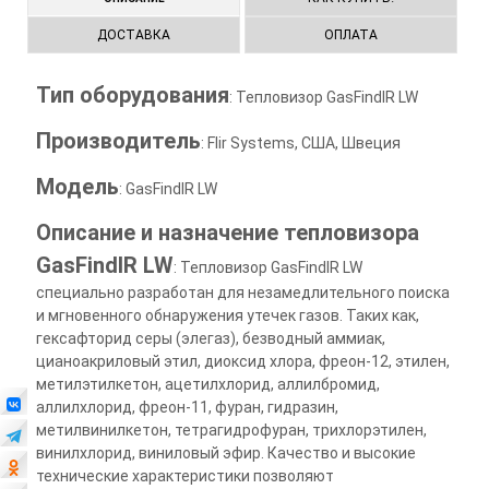
ДОСТАВКА
ОПЛАТА
Тип оборудования
: Тепловизор GasFindIR LW
Производитель
: Flir Systems, США, Швеция
Модель
: GasFindIR LW
Описание и назначение тепловизора
GasFindIR LW
: Тепловизор GasFindIR LW
специально разработан для незамедлительного поиска
и мгновенного обнаружения утечек газов. Таких как,
гексафторид серы (элегаз), безводный аммиак,
цианоакриловый этил, диоксид хлора, фреон-12, этилен,
метилэтилкетон, ацетилхлорид, аллилбромид,
аллилхлорид, фреон-11, фуран, гидразин,
метилвинилкетон, тетрагидрофуран, трихлорэтилен,
винилхлорид, виниловый эфир. Качество и высокие
технические характеристики позволяют