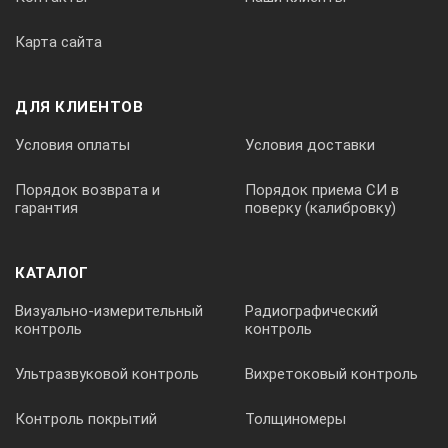
СМЕННЫЕ ОБЪЕКТИВЫ
Карта сайта
(дополнительная опция)
Поле зрения / минимальное фокусное расстояние:
ДЛЯ КЛИЕНТОВ
22°х16° с 25 мм объективом; 11°х8° с 50 мм объективом -
стандартный; 5,5°х4° со 100 мм объективом
Условия оплаты
Условия доставки
Порядок возврата и
Порядок приема СИ в
гарантия
поверку (калибровку)
КАТАЛОГ
Визуально-измерительный
Радиографический
контроль
контроль
Ультразвуковой контроль
Вихретоковый контроль
Контроль покрытий
Толщиномеры