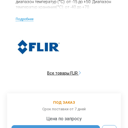
диапазон температур (°C): от -15 до +50. Диапазон
температур хранения(°C): от -40 до +70.
Тепловизор GasFindIR LW внесен в Гос. Реестр
средств измерений РФ.
Подробнее
Все товары FLIR
ПОД ЗАКАЗ
Срок поставки от 7 дней
Цена по запросу