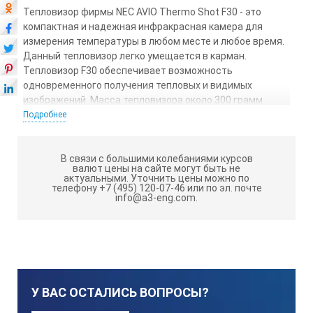
Тепловизор фирмы NEC AVIO Thermo Shot F30 - это
компактная и надежная инфракрасная камера для
измерения температуры в любом месте и любое время.
Данный тепловизор легко умещается в карман.
Тепловизор F30 обеспечивает возможность
одновременного получения тепловых и видимых
изображений. Масса тепловизора около 300 грамм
делает его одним из самых компактных приборов,
Подробнее
предлагаемых на рынке. Конструкция инфракрасной
камеры Thermo Shot F30 аналогична цифровому
фотоаппарату.
В связи с большими колебаниями курсов
валют цены на сайте могут быть не
актуальными.
Уточнить цены можно по
Тепловизор Thermo Shot F30 обладает
телефону +7 (495) 120-07-46 или по эл. почте
info@a3-eng.com.
следующими особенностями:
Легко умещается в кармане. Компактный и
надёжный прибор для выполнения измерений в
любом месте и в любое время. Положите тепловизор
в карман и отправляйтесь по делам.
У ВАС ОСТАЛИСЬ ВОПРОСЫ?
Отсутствие фокусировки. Нет необходимости в