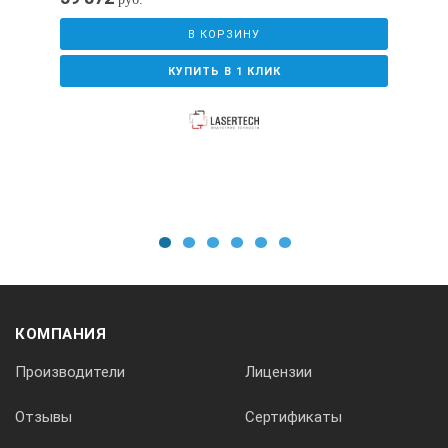
Модель
В КОРЗИНУ
КУПИТЬ В 1 КЛИК
Тепловизор F30W
Тепловизор F30S
ИК-детектор
1
2
3
4
5
6
матричного типа, без охлаждения, устанавливается в фок
КОМПАНИЯ
Производители
Лицензии
Спектральный диапазон
Отзывы
Сертификаты