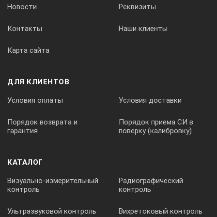
8-13 мкм
Новости
Реквизиты
Контакты
Наши клиенты
Размер получаемой термограммы
Карта сайта
160 (Г) . 120 (В) точек
ДЛЯ КЛИЕНТОВ
Поле обзора
Условия оплаты
Условия доставки
Порядок возврата и
Порядок приема СИ в
гарантия
поверку (калибровку)
28° (Г) . 21° (В)
КАТАЛОГ
Мгновенное поле зрения
Визуально-измерительный
Радиографический
контроль
контроль
3,1 мрад
Ультразвуковой контроль
Вихретоковый контроль