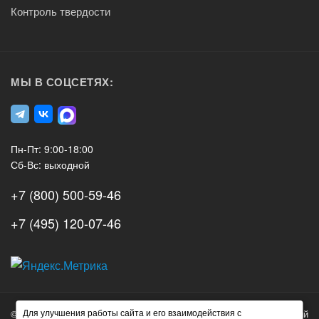
Контроль твердости
МЫ В СОЦСЕТЯХ:
Пн-Пт: 9:00-18:00
Сб-Вс: выходной
+7 (800) 500-59-46
+7 (495) 120-07-46
А3
Инжиниринг
Для улучшения работы сайта и его взаимодействия с
© 2026 А3 Инжиниринг Обращаем Ваше внимание на то, что данный
Нагорный