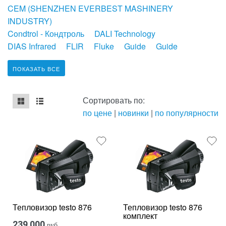
CEM (SHENZHEN EVERBEST MASHINERY
INDUSTRY)
Condtrol - Кондтроль
DALI Technology
DIAS Infrared
FLIR
Fluke
Guide
Guide
ПОКАЗАТЬ ВСЕ
Сортировать по:
по цене
|
новинки
|
по популярности
mse2_chunk_default
mse2_chunk_alternate
Тепловизор testo 876
Тепловизор testo 876
комплект
239 000
руб.