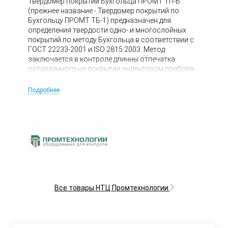
Твердомер покрытий Бухгольца ПРОМТ ТП-Б
(прежнее название - Твердомер покрытий по
Бухгольцу ПРОМТ ТБ-1) предназначен для
определения твердости одно- и многослойных
покрытий по методу Бухгольца в соответствии с
ГОСТ 22233-2001 и ISO 2815:2003. Метод
заключается в контроле длинны отпечатка
оставленного на покрытии индентором прибора
под воздействием постоянной нагрузки 500
грамм в течении 30 секунд. В дальнейшем
Подробнее
значение длинны отпечатка переводится в
значение сопротивления вдавливанию по
таблице либо формуле. Является
модифицированной версией твердомера
покрытий по Бухгольцу NOVOTEST ТБ-1.
Все товары НТЦ Промтехнологии