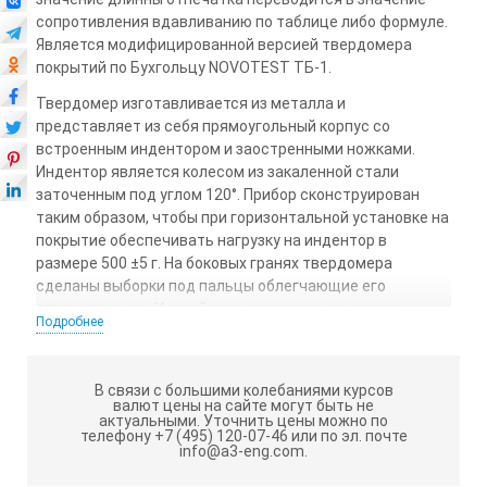
сопротивления вдавливанию по таблице либо формуле.
Является модифицированной версией твердомера
покрытий по Бухгольцу NOVOTEST ТБ-1.
Твердомер изготавливается из металла и
представляет из себя прямоугольный корпус со
встроенным индентором и заостренными ножками.
Индентор является колесом из закаленной стали
заточенным под углом 120°. Прибор сконструирован
таким образом, чтобы при горизонтальной установке на
покрытие обеспечивать нагрузку на индентор в
размере 500 ±5 г. На боковых гранях твердомера
сделаны выборки под пальцы облегчающие его
использование. Устройство является испытательным
Подробнее
оборудованием и не подлежит внесению в ГОСРЕЕСТР
СИ РФ.
Твердомер покрытий Бухгольца ПРОМТ ТП-Б это
В связи с большими колебаниями курсов
валют цены на сайте могут быть не
надежный и простой механический прибор, не
актуальными.
Уточнить цены можно по
требующий специальных навыков для работы с ним,
телефону +7 (495) 120-07-46 или по эл. почте
info@a3-eng.com.
позволяет оперативно контролировать твердость
покрытий в лабораторных и цеховых условиях. Для