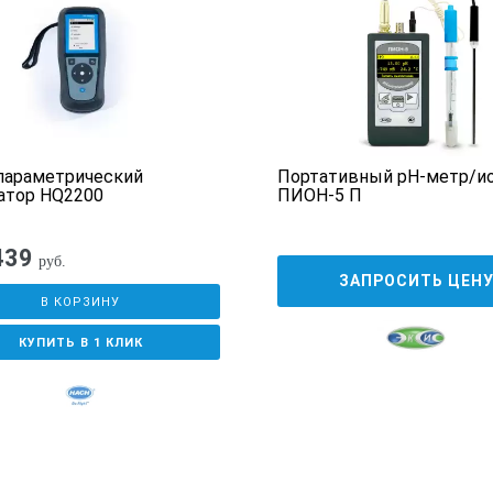
 4,01
 7,00
 10,01
ул 2089846)
параметрический
Портативный pH-метр/и
й кодировкой (артикул 5818400)
атор HQ2200
ПИОН-5 П
439
руб.
ЗАПРОСИТЬ ЦЕН
В КОРЗИНУ
КУПИТЬ В 1 КЛИК