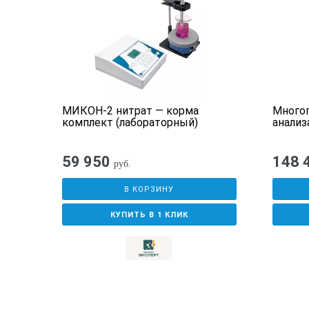
буферные растворы pH Singlet, pH
буферные растворы pH Singlet, pH
буферные растворы pH Singlet, pH
колба Эрленмейера 250 мл (артик
МИКОН-2 нитрат — корма
Много
зажимы для электродов с цветово
-М
комплект (лабораторный)
анализ
руководство пользователя
59 950
148 
руб.
В КОРЗИНУ
КУПИТЬ В 1 КЛИК