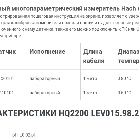
ый многопараметрический измеритель Hach 
люстрированная пошаговая инструкция на экране, позволяет с уве
страя калибровка измерителя позволит получить достоверные ре
юченного к нему датчика, также его можно подключить к ПК или
м приборе.
атчик
Исполнение
Длина
Диапа
кабеля
темпер
C20101
лабораторный
1 метр
0 80 °C
O10101
лабораторный
1 метр
0 50 °C
КТЕРИСТИКИ HQ2200 LEV015.98.2
pH: ±0.02 pH