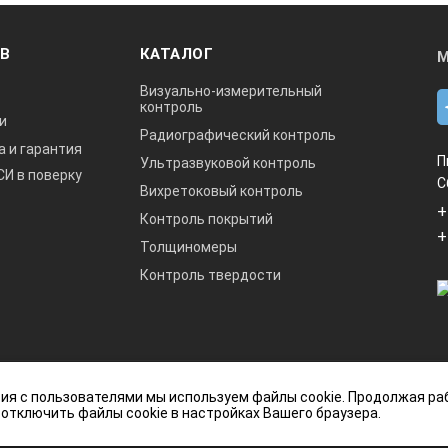
ОВ
КАТАЛОГ
М
Визуально-измерительный
контроль
и
Радиографический контроль
а и гарантия
П
Ультразвуковой контроль
СИ в поверку
С
Вихретоковый контроль
+
Контроль покрытий
+
Толщиномеры
Контроль твердости
данный интернет-сайт носит исключительно
ия с пользователями мы используем файлы cookie. Продолжая ра
ется публичной офертой, определяемой
 отключить файлы cookie в настройках Вашего браузера.
кой Федерации.