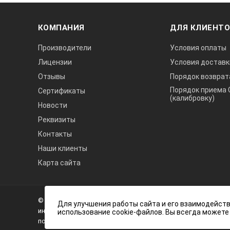
КОМПАНИЯ
ДЛЯ КЛИЕНТ
Производители
Условия оплаты
Лицензии
Условия доставк
Отзывы
Порядок возврат
Порядок приема 
Сертификаты
(калибровку)
Новости
Реквизиты
Контакты
Наши клиенты
Карта сайта
А3
Инжиниринг
© 2026 А3 Инжиниринг Обращаем Ваше внимание на то, что 
Нагорный
Для улучшения работы сайта и его взаимодейств
информационный характер и ни при каких условиях не явля
использование cookie-файлов. Вы всегда можете
проезд
положениями статьи 437 (2) Гражданского кодекса Российс
д.7