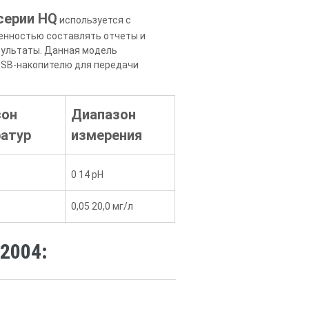
серии HQ
используется с
ренностью составлять отчеты и
зультаты. Данная модель
 USB-накопителю для передачи
зон
Диапазон
атур
измерения
0 14 pH
0,05 20,0 мг/л
2004: