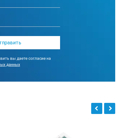
0/60 Гц; 5 В пост. тока при выходе 2 А адаптера питания USB
вить вы даете согласие на
ных данных