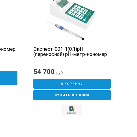
ономер
Эксперт-001-1(0.1)рН
Эксп
(переносной) pH-метр-иономер
InLa
54 700
17
руб.
У
В КОРЗИНУ
КУПИТЬ В 1 КЛИК