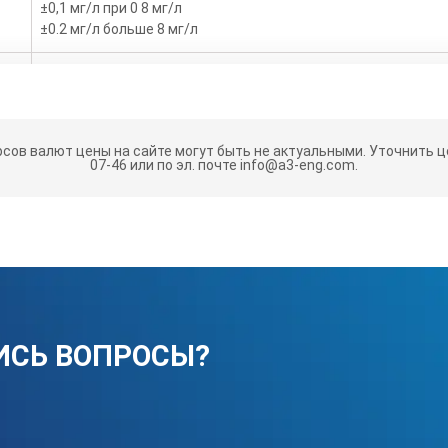
±0,1 мг/л при 0 8 мг/л
±0.2 мг/л больше 8 мг/л
22 x 9,7 x 6,3 см
536 х 336 моно TFT дисплей
рсов валют цены на сайте могут быть не актуальными.
Уточнить це
07-46 или по эл. почте info@a3-eng.com.
температура 0 60 °C, влажность на 90%
от -20 до 60 °C
для конкретного датчика, автоматически устанавливаетс
ИСЬ ВОПРОСЫ?
ь
литий-ионный аккумулятор 18650, 3,7 В пост. тока, 3400 мАч;
Время работы от аккумулятора: 1 неделя при обычном испо
ка)