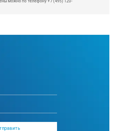
ны можно по телефону +7 (495) 120-
МОм • см
осительной влажности, без