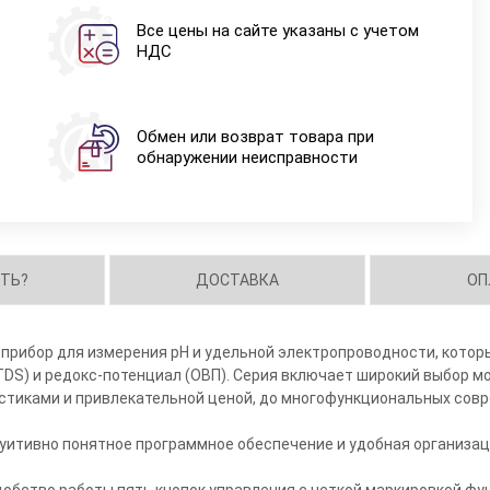
Все цены на сайте указаны с учетом
НДС
Обмен или возврат товара при
обнаружении неисправности
ИТЬ?
ДОСТАВКА
ОП
о прибор для измерения pH и удельной электропроводности, кото
DS) и редокс-потенциал (ОВП). Серия включает широкий выбор мо
тиками и привлекательной ценой, до многофункциональных совр
туитивно понятное программное обеспечение и удобная организ
бство работы пять кнопок управления с четкой маркировкой фун