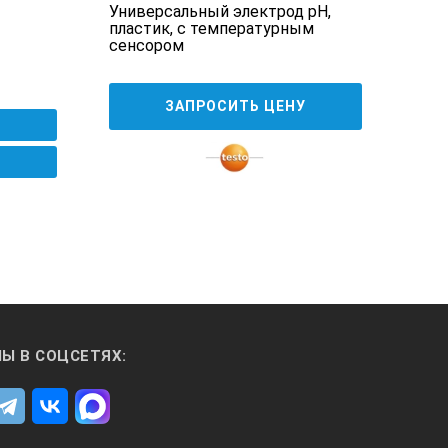
Универсальный электрод pH,
Пор
пластик, с температурным
анал
сенсором
дат
64
ЗАПРОСИТЬ ЦЕНУ
Ы В СОЦСЕТЯХ: