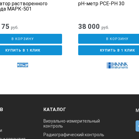
атор растворенного
рН-метр PCE-PH 30
ода МАРК-501
175
38 000
руб.
руб.
В КОРЗИНУ
В КОРЗИНУ
КУПИТЬ В 1 КЛИК
КУПИТЬ В 1 КЛИК
ОВ
КАТАЛОГ
М
Визуально-измерительный
контроль
и
Радиографический контроль