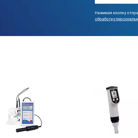
И OHAUS STARTER ST3100M-F:
Нажимая кнопку отпра
обработку персональ
ода
флакон)
лакон)