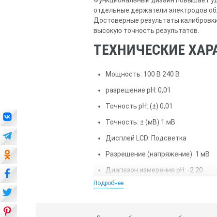
отдельные держатели электродов обл
Достоверные результаты калибровки
высокую точность результатов.
ТЕХНИЧЕСКИЕ ХАР
Мощность: 100 В 240 В
разрешение pH: 0,01
Точность pH: (±) 0,01
Точность: ± (мВ) 1 мВ
Дисплей LCD: Подсветка
Разрешение (напряжение): 1 мВ
Диапазон измерения pH: -2 20
Подробнее
Вес нетто: 2,09 фунта (0,95 кг)
Датчик температуры: 30 кОм NTC