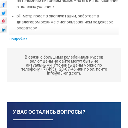
автономным питанием возможно его использование
в полевых условиях.
pH-метр прост в эксплуатации, работает в
диалоговом режиме с использованием подсказок
оператору.
Автоматическая диагностика параметров
Подробнее
электродной системы.
Применение взаимозаменяемых термодатчиков
В связи с большими колебаниями курсов
позволяет не проводить настройку при их замене.
валют цены на сайте могут быть не
актуальными.
Уточнить цены можно по
В комплекте с pH-метром поставляется все
телефону +7 (495) 120-07-46 или по эл. почте
info@a3-eng.com.
необходимое для проведения измерений, в т.ч.
комбинированный электрод ЭСК-10603/7.
pH-метр позволяет уточнять значения координат
изопотенциальной точки используемой
электродной системы.
У ВАС ОСТАЛИСЬ ВОПРОСЫ?
pH-метр позволяет хранить в памяти 30
результатов и останавливать процесс измерений с
удержанием текущих показаний на дисплее.