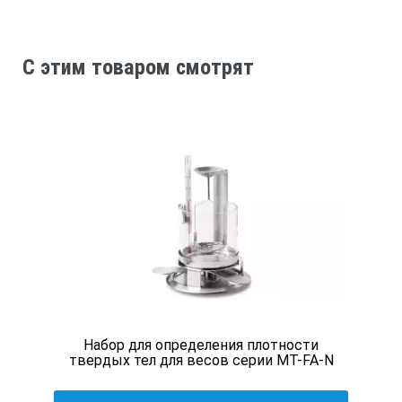
Дискретность
Погрешность
C этим товаром смотрят
преобразователя
Погрешность
прибора
pH
-1,00…14,00*
Набор для определения плотности
0,01
твердых тел для весов серии MT-FA-N