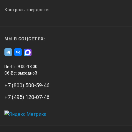
Температурная компенсация:
Контроль твердости
Ручная и автоматическая
от -10 до 100°С
МЫ В СОЦСЕТЯХ:
Дисплей
Пн-Пт: 9:00-18:00
символьный ЖКИ
Сб-Вс: выходной
+7 (800) 500-59-46
Питание:
сетевое
+7 (495) 120-07-46
автономное
потребление
А3
Инжиниринг
220 В, частотой 50 Гц