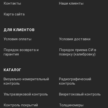
Контакты
Наши клиенты
Т
Карта сайта
ºС
ДЛЯ КЛИЕНТОВ
-10…100
Условия оплаты
Условия доставки
Порядок возврата и
Порядок приема СИ в
1
гарантия
поверку (калибровку)
±2
КАТАЛОГ
Визуально-измерительный
Радиографический
±2
контроль
контроль
Ультразвуковой контроль
Вихретоковый контроль
*Диапазон показаний преобразователя. Диапазон
измерений зависит от применяемого электрода.
Контроль покрытий
Толщиномеры