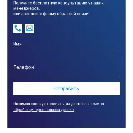
Получите бесплатную консультацию у наших
Автоматическое распознавание любого из
менеджеров,
стандартных калибровочных растворов рН: 1,65;
или заполните форму обратной связи!
4,01; 6,86; 9,18; 12,43 облегчает градуировку pH-
метра.
Технические характеристики pH-
150МИ:
Измеряемая
величина
Единицы
измерения
Нажимая кнопку отправить вы даете согласие на
обработку персональных данных
Диапазон
измерений