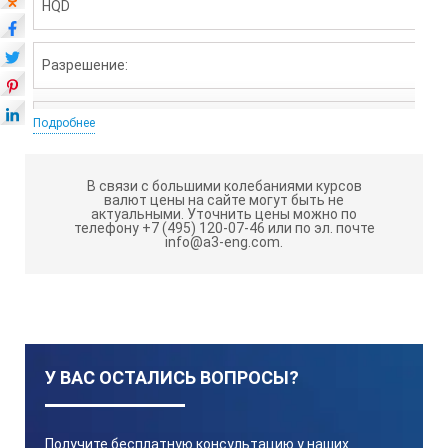
HQD
Разрешение:
Подробнее
0,001 pH
В связи с большими колебаниями курсов
валют цены на сайте могут быть не
актуальными.
Уточнить цены можно по
телефону +7 (495) 120-07-46 или по эл. почте
info@a3-eng.com.
0,0 pH
0,1 pH
У ВАС ОСТАЛИСЬ ВОПРОСЫ?
Материал датчика:
Получите бесплатную консультацию у наших