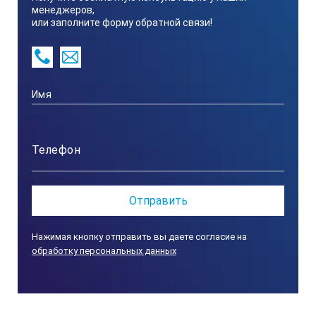
менеджеров,
Zeonor / Нержавеющая сталь
или заполните форму обратной связи!
Габаритные размеры (Ø x Д):
45 мм x 250 мм
Диаметр:
45 мм
Диапазон измерений:
Нажимая кнопку отправить вы даете согласие на
обработку персональных данных
2 14 pH
Диапазон температур: