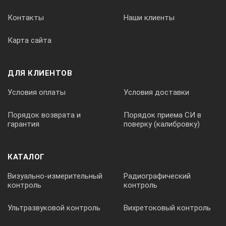
Контакты
Наши клиенты
Специальные возможности:
Карта сайта
Требует минимального обслуживания
ДЛЯ КЛИЕНТОВ
Тип датчика:
Условия оплаты
Условия доставки
Стекло
Порядок возврата и
Порядок приема СИ в
гарантия
поверку (калибровку)
КАТАЛОГ
Усиленная конструкция для использования вне помещений
Визуально-измерительный
Радиографический
контроль
контроль
Тип электрода:
Ультразвуковой контроль
Вихретоковый контроль