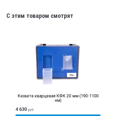
0 50 °C
C этим товаром смотрят
Длина:
250 мм
Длина кабеля:
5 m
Материал:
Кювета кварцевая КФК 20 мм (190-1100
нм)
Корпус датчика: Zeonor и нержавеющая сталь
4 630
руб.