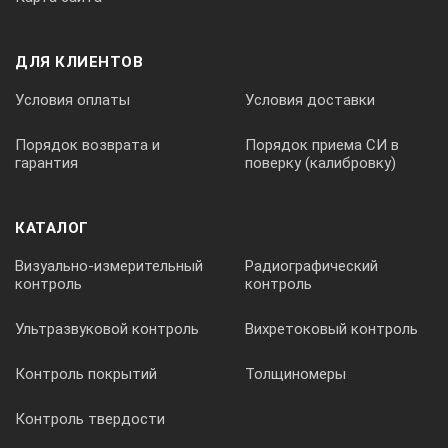
Титрион
ДЛЯ КЛИЕНТОВ
Условия оплаты
Условия доставки
Титрион-
Порядок возврата и
Порядок приема СИ в
гарантия
поверку (калибровку)
3
Дискретность дозирования титранта, см
КАТАЛОГ
0,005
Визуально-измерительный
Радиографический
контроль
контроль
0,001
Ультразвуковой контроль
Вихретоковый контроль
3
Максимальный объём титранта, см
Контроль покрытий
Толщиномеры
120
Контроль твердости