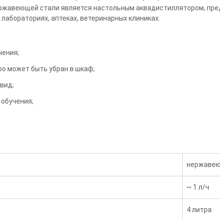
нержавеющей стали является настольным аквадистиллятором, пр
лабораториях, аптеках, ветеринарных клиниках.
чения;
ро может быть убран в шкаф;
вид;
 обучения;
нержавею
~ 1 л/ч
4 литра