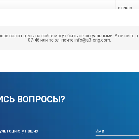
стекло
750 Вт
рсов валют цены на сайте могут быть не актуальными.
Уточнить це
50 Гц)
220 В
07-46 или по эл. почте info@a3-eng.com.
460 х 290 
ИСЬ ВОПРОСЫ?
ультацию у наших