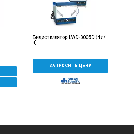
Бидистиллятор LWD-3005D (4 л/
Акв
ч)
76
ЗАПРОСИТЬ ЦЕНУ