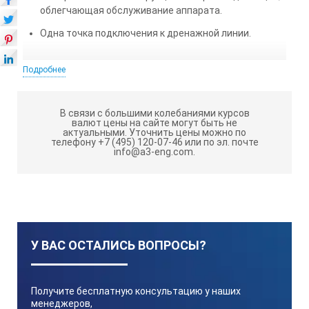
облегчающая обслуживание аппарата.
Одна точка подключения к дренажной линии.
ТЕХНИЧЕСКИЕ ХАРАКТЕРИСТИКИ ПЭ-2205
Подробнее
(5 Л/Ч) (ИСП А):
Производительность не менее
В связи с большими колебаниями курсов
валют цены на сайте могут быть не
актуальными.
Уточнить цены можно по
телефону +7 (495) 120-07-46 или по эл. почте
info@a3-eng.com.
5 л/час
Расход воды на охлаждение менее
45 л
У ВАС ОСТАЛИСЬ ВОПРОСЫ?
Материал
Получите бесплатную консультацию у наших
менеджеров,