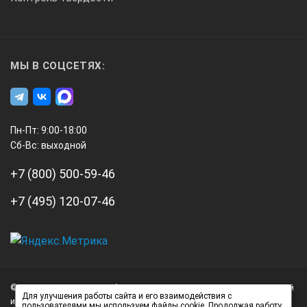
МЫ В СОЦСЕТЯХ:
Пн-Пт: 9:00-18:00
Сб-Вс: выходной
+7 (800) 500-59-46
+7 (495) 120-07-46
А3
Инжиниринг
© 2026 А3 Инжиниринг Обращаем Ваше внимание на то, что данный
Нагорный
Для улучшения работы сайта и его взаимодействия с
интернет-сайт носит исключительно информационный характер и
пользователями мы используем файлы cookie. Продолжая работу