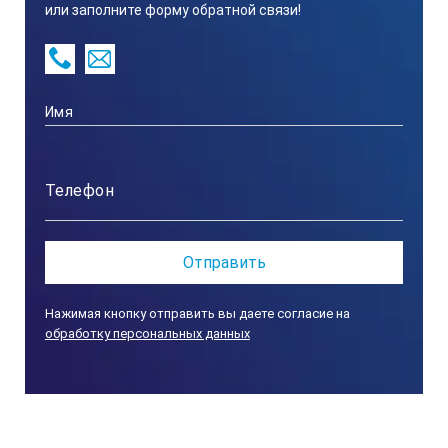
нержавеющая сталь
или заполните форму обратной связи!
Питание
220 вольт
Мощность
4,5 кВт
Габариты
Нажимая кнопку отправить вы даете согласие на
обработку персональных данных
330х240х730 мм
Масса