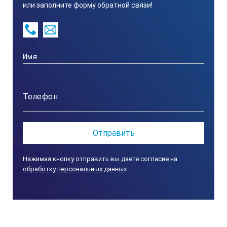
нержавеющая сталь
или заполните форму обратной связи!
Питание
380 вольт
Мощность
7,5 кВт
Габариты
Нажимая кнопку отправить вы даете согласие на
обработку персональных данных
350х270х830 мм
Масса