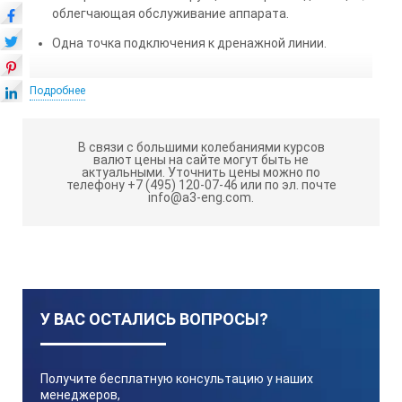
облегчающая обслуживание аппарата.
Одна точка подключения к дренажной линии.
ТЕХНИЧЕСКИЕ ХАРАКТЕРИСТИКИ ПЭ-2210
Подробнее
(10 Л/Ч) (ИСП А):
Производительность не менее
В связи с большими колебаниями курсов
валют цены на сайте могут быть не
актуальными.
Уточнить цены можно по
телефону +7 (495) 120-07-46 или по эл. почте
info@a3-eng.com.
10 л/час
Расход воды на охлаждение менее
75 л
У ВАС ОСТАЛИСЬ ВОПРОСЫ?
Материал
Получите бесплатную консультацию у наших
менеджеров,