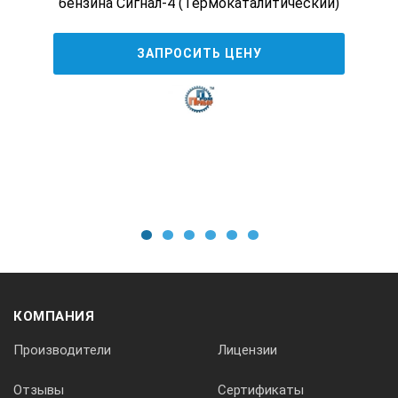
бензина Сигнал-4 (Термокаталитический)
Прибор
Насадка для градуировки, ремешок
ЗАПРОСИТЬ ЦЕНУ
Зарядное устройство
Док-станция
Методика поверки
Руководство по эксплуатации
Сертификат соответствия
1
2
3
4
5
6
КОМПАНИЯ
Производители
Лицензии
Отзывы
Сертификаты