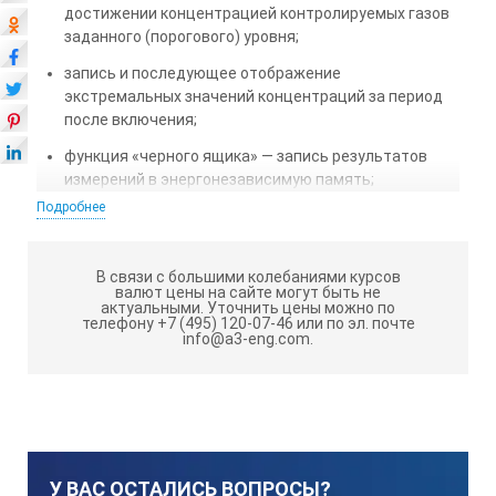
достижении концентрацией контролируемых газов
заданного (порогового) уровня;
запись и последующее отображение
экстремальных значений концентраций за период
после включения;
функция «черного ящика» — запись результатов
измерений в энергонезависимую память;
Подробнее
передача результатов измерений на ПК;
индикация текущей даты и времени;
В связи с большими колебаниями курсов
индикация атмосферного давления;
валют цены на сайте могут быть не
актуальными.
Уточнить цены можно по
телефону +7 (495) 120-07-46 или по эл. почте
индикация неисправностей.
info@a3-eng.com.
ТЕХНИЧЕСКИЕ ХАРАКТЕРИСТИКИ:
Измерение углекислого газа (CO2): 0 — 2,5 % об.
Диапазон температуры окружающей среды, оС: от
У ВАС ОСТАЛИСЬ ВОПРОСЫ?
-40 до + 60