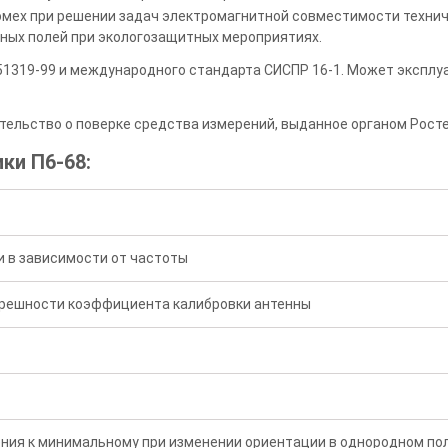
омех при решении задач электромагнитной совместимости технич
ных полей при экологозащитных мероприятиях.
51319-99 и международного стандарта СИСПР 16-1. Может эксплу
тельство о поверке средства измерений, выданное органом Рост
ки П6-68:
 в зависимости от частоты
грешности коэффициента калибровки антенны
ия к минимальному при изменении ориентации в однородном по