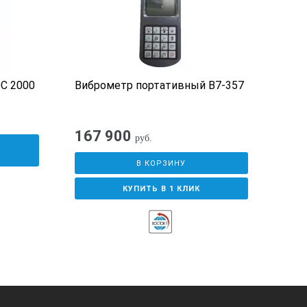
C 2000
Виброметр портативный В7-357
Тел
(доп
М)
167 900
4 9
руб.
У
В КОРЗИНУ
КУПИТЬ В 1 КЛИК