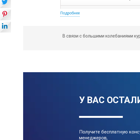
Величина максимально допустимой
Подробнее
Сопротивление выхода антенны
В связи с большими колебаниями ку
Диапазон рабочих температур
Габаритные размеры
Масса
У ВАС ОСТАЛ
Получите бесплатную конс
менеджеров,