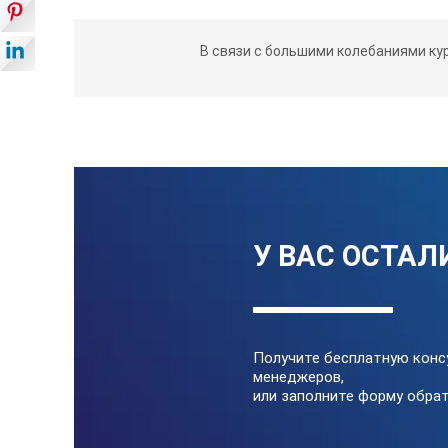
Поставляется только с полным к
В связи с большими колебаниями ку
оформления результатов
Имеет варианты комплектации под
Соответствует требованиям к ме
Обеспечен двухлетней гарантией 
ТЕХНИЧЕСКИЕ ХАР
У ВАС ОСТАЛ
Что измеряется
Получите бесплатную конс
менеджеров,
Диапазон
или заполните форму обрат
Частотные коррекции, д