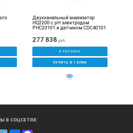
ный, импульсный, тональный. Индикатор изменения эквивалентно
ого
Двухканальный анализатор
Ман
HQ2200 c pH электродом
циф
PHC20101 и датчиком CDC40101
277 838
99
руб.
В КОРЗИНУ
КУПИТЬ В 1 КЛИК
м программ Assistant Tools.
м программ Assistant Tools.
Ы В СОЦСЕТЯХ: