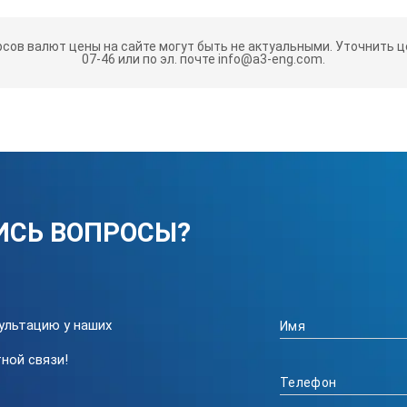
омплектом аппаратных и программных средств для выполнения изм
рсов валют цены на сайте могут быть не актуальными.
Уточнить це
07-46 или по эл. почте info@a3-eng.com.
 любой набор задач, и всегда может быть дооснащен до полной 
трологическим характеристикам приборов для АРМ.
и технической поддержкой изготовителя на весь срок службы.
АКТЕРИСТИКИ АРМ:
ИСЬ ВОПРОСЫ?
Вид измерения
Шум
ультацию у наших
10 -20000 Гц
ной связи!
иапазон
20 — 150 дБА