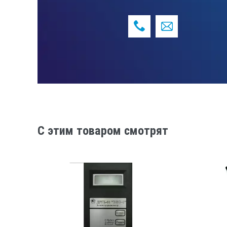
Временные характерист
Спектры
C этим товаром смотрят
Другое
Примечание