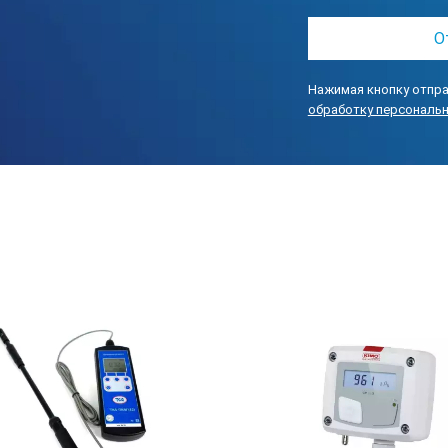
22 – 150 дБС
30 – 150 дБZ
10-150 дБ спектры
Нажимая кнопку отпра
ики
Эквивалент,
обработку персональ
Быстро,
Медленно
Импульс,
Пик
Октавный спектр
31,5Гц – 16 кГц
Третьоктавный спектр
25 Гц – 20 кГц
MAX, MIN всех параметров. Статистическое распред
Соответствует ГОСТ 17187-81, МЭК 61672-1, МЭК 612