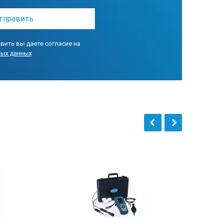
вить вы даете согласие на
ных данных
еление. Мониторинг
60, ГОСТ Р 53188.1-2008 (вводится с 01/012/09), Класс 1. Все 