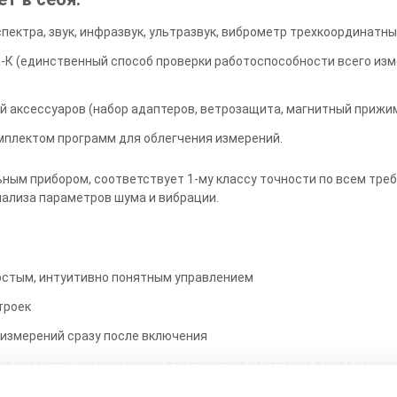
спектра, звук, инфразвук, ультразвук, виброметр трехкоординатн
-К (единственный способ проверки работоспособности всего изм
й аксессуаров (набор адаптеров, ветрозащита, магнитный прижи
мплектом программ для облегчения измерений.
ым прибором, соответствует 1-му классу точности по всем тре
нализа параметров шума и вибрации.
остым, интуитивно понятным управлением
троек
 измерений сразу после включения
е средства анализа результатов непосредственно в ходе измер
разрешения