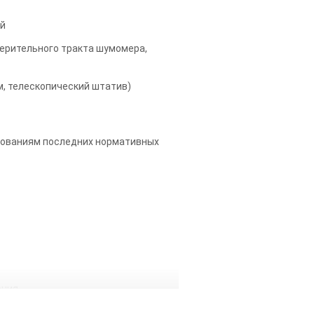
ый
ерительного тракта шумомера,
м, телескопический штатив)
бованиям последних нормативных
ения