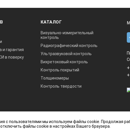
ОВ
КАТАЛОГ
М
Визуально-измерительный
контроль
и
Радиографический контроль
а и гарантия
П
Ультразвуковой контроль
СИ в поверку
С
Вихретоковый контроль
+
Контроль покрытий
+
Толщиномеры
Контроль твердости
данный интернет-сайт носит исключительно
ия с пользователями мы используем файлы cookie. Продолжая ра
ется публичной офертой, определяемой
 отключить файлы cookie в настройках Вашего браузера.