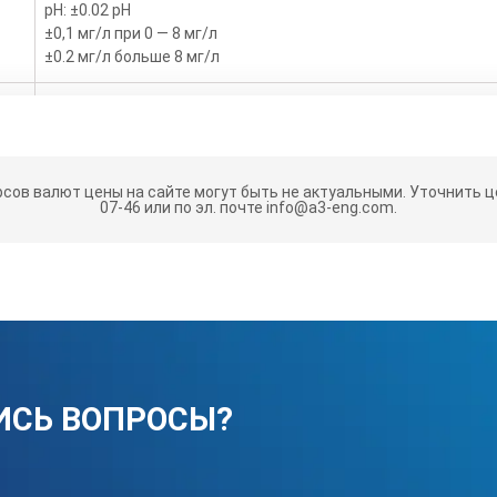
pH: ±0.02 pH
±0,1 мг/л при 0 — 8 мг/л
±0.2 мг/л больше 8 мг/л
22 x 9,7 x 6,3 см
536 х 336 моно — TFT дисплей
рсов валют цены на сайте могут быть не актуальными.
Уточнить це
07-46 или по эл. почте info@a3-eng.com.
температура 0 — 60 °C, влажность на 90%
от -20 до 60 °C
для конкретного датчика, автоматически устанавливаетс
ИСЬ ВОПРОСЫ?
ь
литий-ионный аккумулятор 18650, 3,7 В пост. тока, 3400 мАч;
Время работы от аккумулятора: 1 неделя при обычном испол
ка)