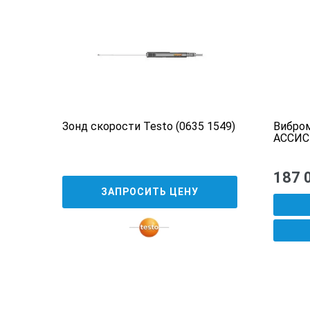
бумажные салфетки
буферные растворы pH Singlet, pH
буферные растворы pH Singlet, pH
буферные растворы pH Singlet, pH
колба Эрленмейера (артикул 2089
Зонд скорости Testo (0635 1549)
Вибром
зажимы для электродов с цветово
АССИС
руководство пользователя
187 
ЗАПРОСИТЬ ЦЕНУ