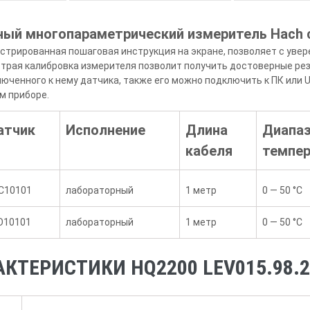
ый многопараметрический измеритель Hach 
люстрированная пошаговая инструкция на экране, позволяет с уве
страя калибровка измерителя позволит получить достоверные ре
юченного к нему датчика, также его можно подключить к ПК или
м приборе.
атчик
Исполнение
Длина
Диапа
кабеля
темпер
C10101
лабораторный
1 метр
0 — 50 °C
O10101
лабораторный
1 метр
0 — 50 °C
КТЕРИСТИКИ HQ2200 LEV015.98.2