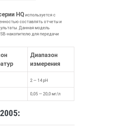
серии HQ
используется с
ренностью составлять отчеты и
зультаты. Данная модель
 USB-накопителю для передачи
зон
Диапазон
атур
измерения
2 — 14 pH
0,05 — 20,0 мг/л
2005: