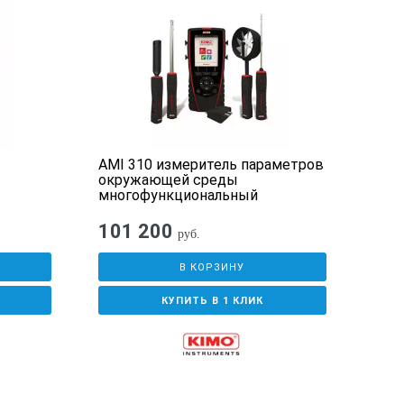
AMI 310 измеритель параметров
VER
окружающей среды
пита
многофункциональный
1000
101 200
11
руб.
В КОРЗИНУ
КУПИТЬ В 1 КЛИК