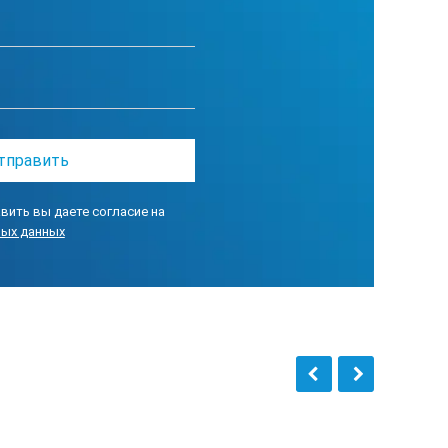
 50/60 Гц; 5 В пост. тока при выходе 2 А адаптера питания USB
вить вы даете согласие на
ных данных