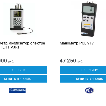
 4,01
 7,00
 10,01
846)
етр, анализатор спектра
Манометр PCE 917
й кодировкой (артикул 5818400)
ТЕНТ V3RT
000
47 250
руб.
руб.
В КОРЗИНУ
В КОРЗИНУ
КУПИТЬ В 1 КЛИК
КУПИТЬ В 1 КЛИК