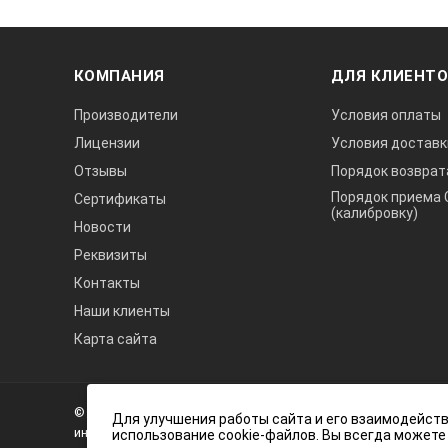
КОМПАНИЯ
ДЛЯ КЛИЕНТ
Производители
Условия оплаты
Лицензии
Условия доставк
Отзывы
Порядок возврат
Порядок приема 
Сертификаты
(калибровку)
Новости
Реквизиты
Контакты
Наши клиенты
Карта сайта
А3
Инжиниринг
© 2026 А3 Инжиниринг Обращаем Ваше внимание на то, что 
Нагорный
Для улучшения работы сайта и его взаимодейств
информационный характер и ни при каких условиях не явля
использование cookie-файлов. Вы всегда можете
проезд