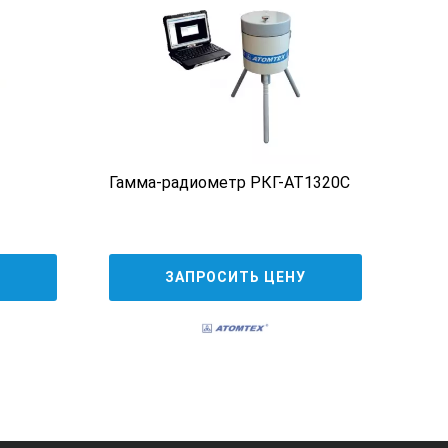
Гамма-радиометр РКГ-АТ1320C
Стен
элек
приб
17
У
ЗАПРОСИТЬ ЦЕНУ