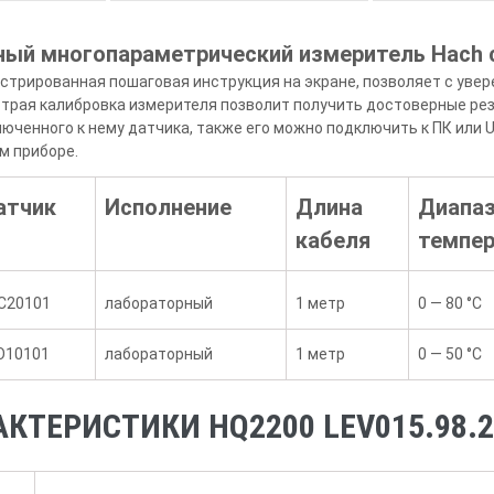
ый многопараметрический измеритель Hach 
люстрированная пошаговая инструкция на экране, позволяет с уве
страя калибровка измерителя позволит получить достоверные ре
юченного к нему датчика, также его можно подключить к ПК или
м приборе.
атчик
Исполнение
Длина
Диапа
кабеля
темпер
C20101
лабораторный
1 метр
0 — 80 °C
O10101
лабораторный
1 метр
0 — 50 °C
КТЕРИСТИКИ HQ2200 LEV015.98.2