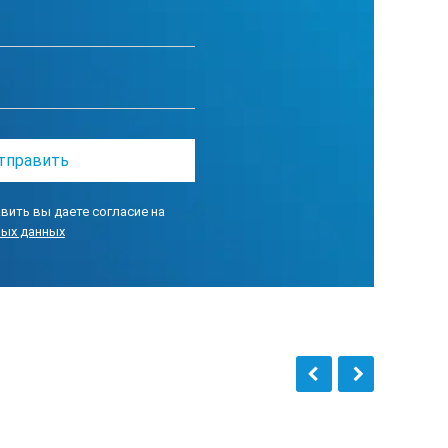
 50/60 Гц; 5 В пост. тока при выходе 2 А адаптера питания USB
вить вы даете согласие на
ных данных