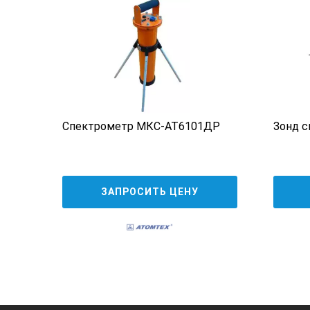
бумажные салфетки
буферные растворы pH Singlet, pH
буферные растворы pH Singlet, pH
буферные растворы pH Singlet, pH
колба Эрленмейера 250 мл (артик
реды
Спектрометр МКС-АТ6101ДР
Зонд с
зажимы для электродов с цветово
руководство пользователя
ЗАПРОСИТЬ ЦЕНУ