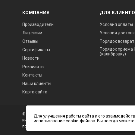
КОМПАНИЯ
ДЛЯ КЛИЕНТ
Производители
Условия оплаты
Лицензии
Условия доставк
Отзывы
Порядок возврат
Порядок приема 
Сертификаты
(калибровку)
Новости
Реквизиты
Контакты
Наши клиенты
Карта сайта
А3
Инжиниринг
© 2026 А3 Инжиниринг Обращаем Ваше внимание на то, что 
Нагорный
Для улучшения работы сайта и его взаимодейств
информационный характер и ни при каких условиях не явля
использование cookie-файлов. Вы всегда можете
проезд
положениями статьи 437 (2) Гражданского кодекса Российс
д.7