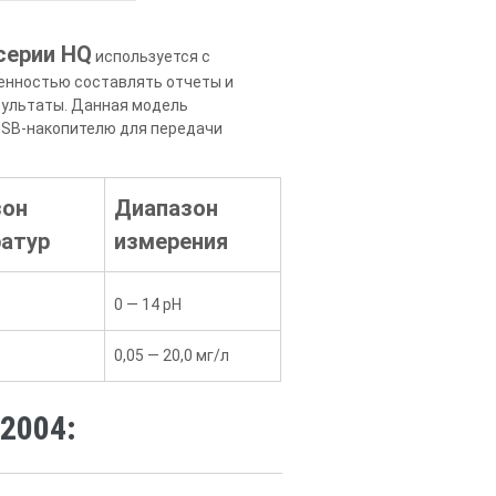
серии HQ
используется с
ренностью составлять отчеты и
зультаты. Данная модель
 USB-накопителю для передачи
зон
Диапазон
атур
измерения
0 — 14 pH
0,05 — 20,0 мг/л
2004: