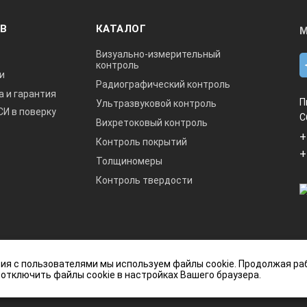
ОВ
КАТАЛОГ
М
Визуально-измерительный
контроль
и
Радиографический контроль
а и гарантия
П
Ультразвуковой контроль
СИ в поверку
С
Вихретоковый контроль
+
Контроль покрытий
+
Толщиномеры
Контроль твердости
данный интернет-сайт носит исключительно
ия с пользователями мы используем файлы cookie. Продолжая ра
ется публичной офертой, определяемой
 отключить файлы cookie в настройках Вашего браузера.
кой Федерации.