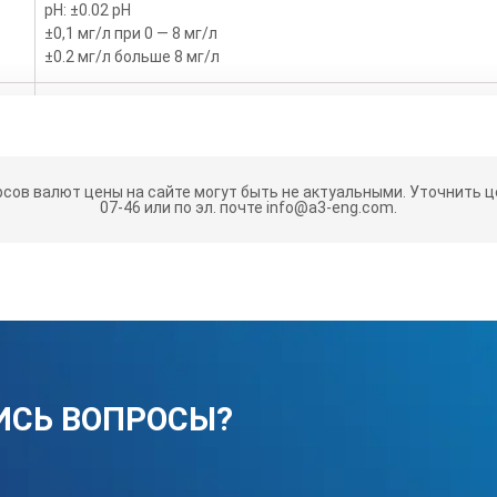
pH: ±0.02 pH
±0,1 мг/л при 0 — 8 мг/л
±0.2 мг/л больше 8 мг/л
22 x 9,7 x 6,3 см
536 х 336 моно — TFT дисплей
рсов валют цены на сайте могут быть не актуальными.
Уточнить це
07-46 или по эл. почте info@a3-eng.com.
температура 0 — 60 °C, влажность на 90%
от -20 до 60 °C
для конкретного датчика, автоматически устанавливаетс
ИСЬ ВОПРОСЫ?
ь
литий-ионный аккумулятор 18650, 3,7 В пост. тока, 3400 мАч;
Время работы от аккумулятора: 1 неделя при обычном испо
ка)