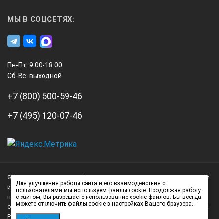
МЫ В СОЦСЕТЯХ:
Пн-Пт: 9:00-18:00
Сб-Вс: выходной
+7 (800) 500-59-46
+7 (495) 120-07-46
А3
Инжиниринг
© 2026 А3 Инжиниринг Обращаем Ваше внимание на то, что данный
Нагорный
Для улучшения работы сайта и его взаимодействия с
интернет-сайт носит исключительно информационный характер и
пользователями мы используем файлы cookie. Продолжая работу
проезд
ни при каких условиях не является публичной офертой,
с сайтом, Вы разрешаете использование cookie-файлов. Вы всегда
можете отключить файлы cookie в настройках Вашего браузера.
д.7
определяемой положениями статьи 437 (2) Гражданского кодекса
стр.
Российской Федерации.