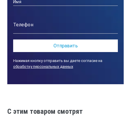
Крепление датчика:
10-32
Масса:
Нажимая кнопку отправить вы даете согласие на
900 грамм
обработку персональных данных
C этим товаром смотрят