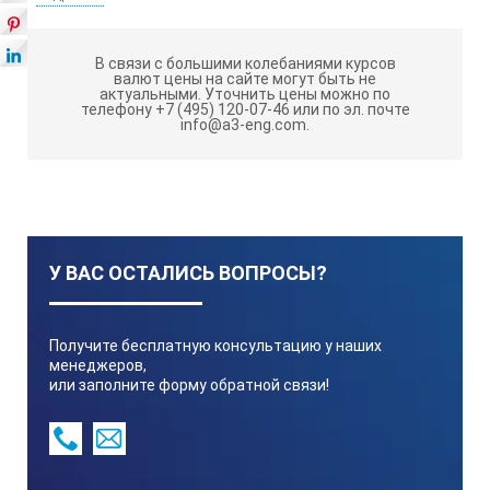
Амплитуда возбуждения:
В связи с большими колебаниями курсов
валют цены на сайте могут быть не
1 g (СКЗ
актуальными.
Уточнить цены можно по
телефону +7 (495) 120-07-46 или по эл. почте
info@a3-eng.com.
Максимальная нагрузка:
210 грамм
У ВАС ОСТАЛИСЬ ВОПРОСЫ?
Температурный диапазон:
Получите бесплатную консультацию у наших
-10C до +55С
менеджеров,
или заполните форму обратной связи!
Батареи:
4 шт. тип АА