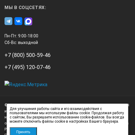
МЫ В СОЦСЕТЯХ:
Пн-Пт: 9:00-18:00
Сб-Вс: выходной
+7 (800) 500-59-46
+7 (495) 120-07-46
А3
Инжиниринг
© 2026 А3 Инжиниринг Обращаем Ваше внимание на то, что данный
Нагорный
Для улучшения работы сайта и его взаимодействия с
интернет-сайт носит исключительно информационный характер и
пользователями мы используем файлы cookie. Продолжая работу
проезд
ни при каких условиях не является публичной офертой,
с сайтом, Вы разрешаете использование cookie-файлов. Вы всегда
можете отключить файлы cookie в настройках Вашего браузера.
д.7
определяемой положениями статьи 437 (2) Гражданского кодекса
стр.
Российской Федерации.
Принять