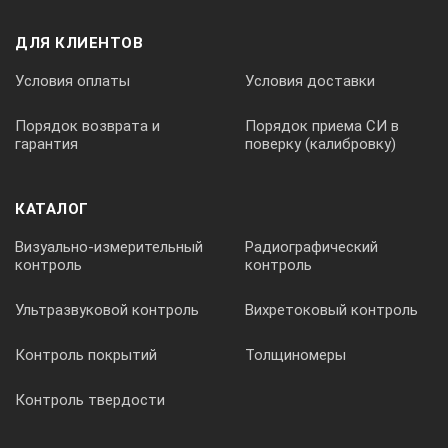
ДЛЯ КЛИЕНТОВ
от 0 до плюс 85ºС
Условия оплаты
Условия доставки
Диапазон измерений результирующей температуры Тр
Порядок возврата и
Порядок приема СИ в
гарантия
поверку (калибровку)
от 0 до плюс 85ºС
КАТАЛОГ
Диапазон измерений температуры поверхностей Тп
Визуально-измерительный
Радиографический
контроль
контроль
от минус 40 до плюс 85 ºС
Ультразвуковой контроль
Вихретоковый контроль
Диапазон измеряемой интенсивности теплового излучения
Контроль покрытий
Толщиномеры
Контроль твердости
2
от 0 до 1000 Вт/м