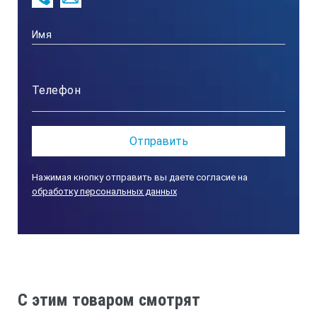
от 80 до 110 кПа(от 600 до 825 мм.рт.ст.)
Пределы допускаемой абсолютной погре
канал измерений температуры
±0,2 С
Нажимая кнопку отправить вы даете согласие на
канал измерений относительной влажности
обработку персональных данных
±3,0 %
канал измерений скорости в диапазоне от 0,1 до 1 м/с
C этим товаром смотрят
±(0,1+0,05V)м/с, где V – значение измеряемой скорости