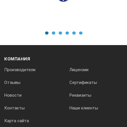
относительная влажность воздуха при плюс 25 ºС
до 90 %
1
2
3
4
5
6
Рабочие условия эксплуатации сенсомет
КОМПАНИЯ
температура окружающего воздуха
Производители
Лицензии
от минус 40 до плюс 85 ºС
Отзывы
Сертификаты
относительная влажность воздуха при плюс 25 ºС
Новости
Реквизиты
Контакты
Наши клиенты
до 97%
Карта сайта
Диапазон измерений ТНС-индекса