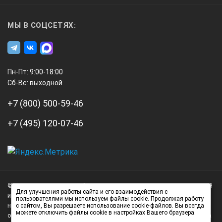
Пределы допускаемой абсолютной погр
МЫ В СОЦСЕТЯХ:
канал измерений ТНС -индекса
Пн-Пт: 9:00-18:00
±0,2 ºС
Сб-Вс: выходной
канал измерений результирующей температуры Тр
+7 (800) 500-59-46
+7 (495) 120-07-46
±0,2 ºС
канал измерений температуры поверхностей Тп
А3
Инжиниринг
© 2026 А3 Инжиниринг Обращаем Ваше внимание на то, что данный
Нагорный
±0,5 ºС
Для улучшения работы сайта и его взаимодействия с
интернет-сайт носит исключительно информационный характер и
пользователями мы используем файлы cookie. Продолжая работу
проезд
ни при каких условиях не является публичной офертой,
с сайтом, Вы разрешаете использование cookie-файлов. Вы всегда
можете отключить файлы cookie в настройках Вашего браузера.
д.7
определяемой положениями статьи 437 (2) Гражданского кодекса
канал измерения интенсивности теплового излучения