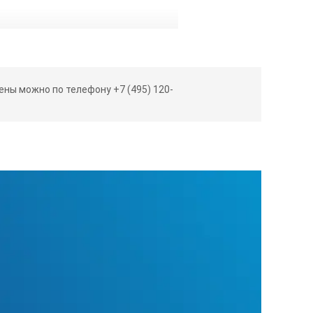
9999 мАс
ны можно по телефону +7 (495) 120-
З
999 мк
в
превышает 30%