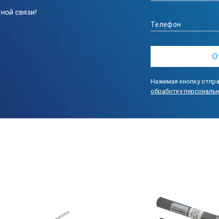
2,0 к
ной связи!
290
не 
Р-С-М:
Нажимая кнопку отпра
обработку персональ