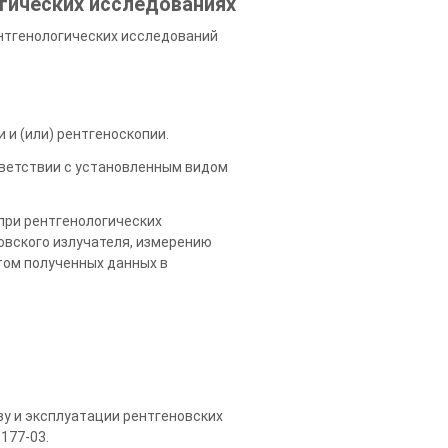
гических исследованиях
ентгенологических исследований
и (или) рентгеноскопии.
тветствии с установленным видом
при рентгенологических
овского излучателя, измерению
том полученных данных в
ву и эксплуатации рентгеновских
177-03.