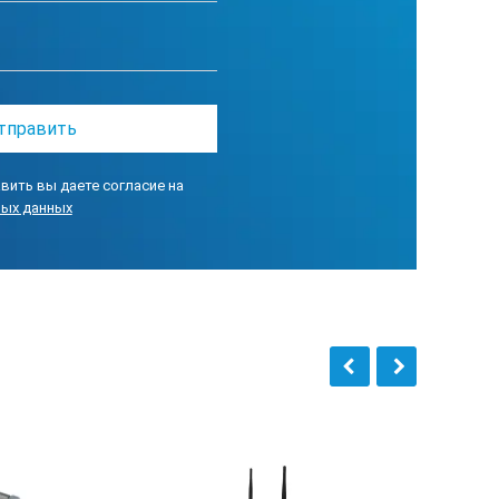
г
3
x200x62 мм
превышает 2 мин
вить вы даете согласие на
ных данных
1 шт.
1 шт.
1 шт.
1 экз.
1 шт.