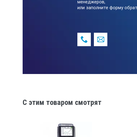
менеджеров,
Масса прибора
или заполните форму обрат
Габаритные размеры
Время измерения
Комплект поставки ИНДО
Индикатор дозы
Эксплуатационные документы
Сетевой блок питания
C этим товаром смотрят
Упаковка
Провод двужильный, 1,5м