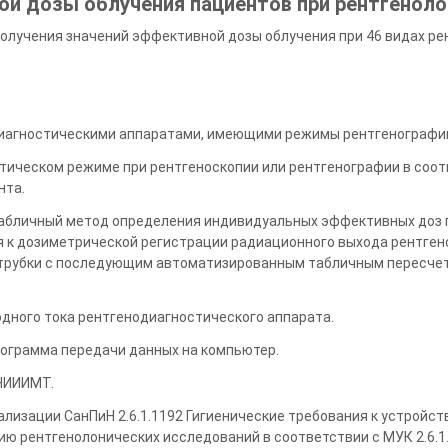
й дозы облучения пациентов при рентгеноло
олучения значений эффективной дозы облучения при 46 видах р
иагностическими аппаратами, имеющими режимы рентгенографии 
тическом режиме при рентгеноскопии или рентгенографии в соо
нта.
абличный метод определения индивидуальных эффективных доз 
я к дозиметрической регистрации радиационного выхода рентген
 трубки с последующим автоматизированным табличным пересче
одного тока рентгенодиагностического аппарата.
рограмма передачи данных на компьютер.
 НИИИМТ.
лизации СанПиН 2.6.1.1192 Гигиенические требования к устройст
ию рентгенолонических исследований в соответствии с МУК 2.6.1.