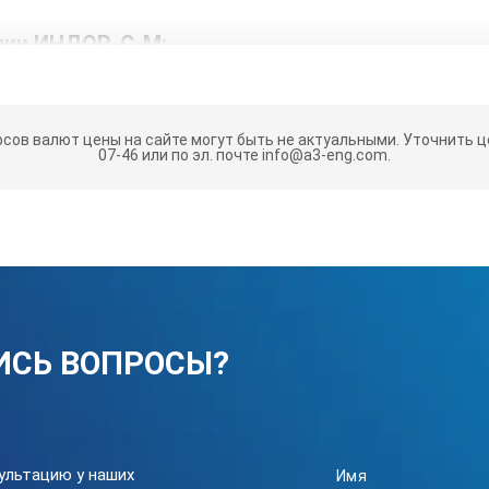
ики ИНДОР-С-М:
лектричества
1-9
рсов валют цены на сайте могут быть не актуальными.
Уточнить це
дозы
1-99
07-46 или по эл. почте info@a3-eng.com.
ой дозы
не 
21
46
5
ИСЬ ВОПРОСЫ?
2
3
ультацию у наших