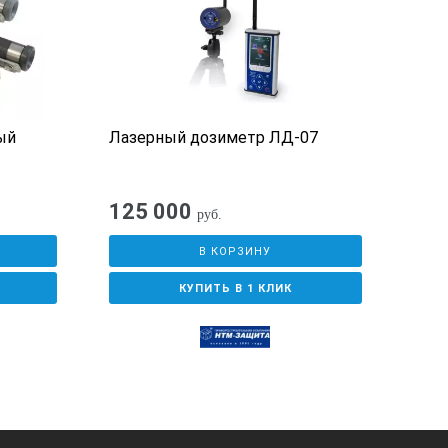
ый
Лазерный дозиметр ЛД-07
Пол
АР5
виб
125 000
61
руб.
В КОРЗИНУ
КУПИТЬ В 1 КЛИК