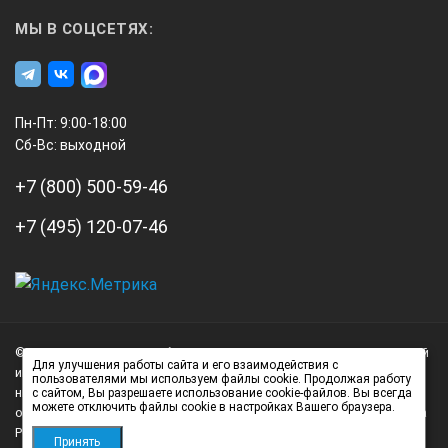
МЫ В СОЦСЕТЯХ:
Пн-Пт: 9:00-18:00
Сб-Вс: выходной
+7 (800) 500-59-46
+7 (495) 120-07-46
А3
Инжиниринг
© 2026 А3 Инжиниринг Обращаем Ваше внимание на то, что данный
Нагорный
Для улучшения работы сайта и его взаимодействия с
интернет-сайт носит исключительно информационный характер и
пользователями мы используем файлы cookie. Продолжая работу
проезд
ни при каких условиях не является публичной офертой,
с сайтом, Вы разрешаете использование cookie-файлов. Вы всегда
можете отключить файлы cookie в настройках Вашего браузера.
д.7
определяемой положениями статьи 437 (2) Гражданского кодекса
стр.
Российской Федерации.
Принять