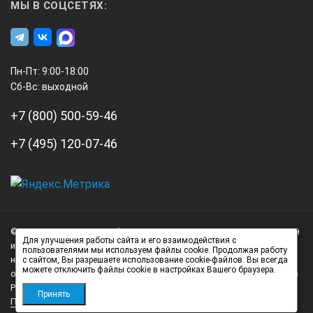
МЫ В СОЦСЕТЯХ:
Пн-Пт: 9:00-18:00
Сб-Вс: выходной
+7 (800) 500-59-46
+7 (495) 120-07-46
А3
Инжиниринг
© 2026 А3 Инжиниринг Обращаем Ваше внимание на то, что данный
Нагорный
Для улучшения работы сайта и его взаимодействия с
интернет-сайт носит исключительно информационный характер и
пользователями мы используем файлы cookie. Продолжая работу
проезд
ни при каких условиях не является публичной офертой,
с сайтом, Вы разрешаете использование cookie-файлов. Вы всегда
можете отключить файлы cookie в настройках Вашего браузера.
д.7
определяемой положениями статьи 437 (2) Гражданского кодекса
стр.
Российской Федерации.
Принять
Политика обработки персональных данных
1