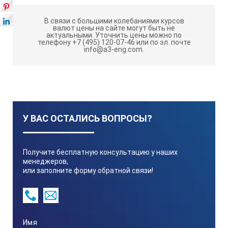
время, аэродинамический шум уменьшается.
Ветрозащита обеспечивает проведение измерений до
В связи с большими колебаниями курсов
скорости ветра 5 м/с. Если же скорость ветра
валют цены на сайте могут быть не
актуальными.
Уточнить цены можно по
превышает 5 м/с, нормативные документы запрещают
телефону +7 (495) 120-07-46 или по эл. почте
проводить измерение шума.
info@a3-eng.com.
Технические характеристики WS001:
Размер гнезда под микрофон:
У ВАС ОСТАЛИСЬ ВОПРОСЫ?
½”
Получите бесплатную консультацию у наших
Диаметр
менеджеров,
или заполните форму обратной связи!
50 мм