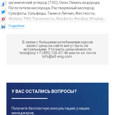
органический углерод (TOC); Озон; Пекись водорода;
Поглотители кислорода; Растворенный кислород;
Сульфаты; Сульфиды; Танин и Лигнин; Жесткость;
Железо; ТКН; Токсичность; Фосфаты; Фосфор; Фторид;
Хлор, общий; Хлор, свободный; ХПК (химическая
Подробнее
потребность в кислороде); Хром, общий и
шестивалентный; Цвет (Pt-Cb); Цианид; Циануровая
кислота; Цинк; pH.
В связи с большими колебаниями курсов
валют цены на сайте могут быть не
ТЕХНИЧЕСКИЕ ХАРАКТЕРИСТИКИ DR 900:
актуальными.
Уточнить цены можно по
телефону +7 (495) 120-07-46 или по эл. почте
info@a3-eng.com.
Срок службы батареи: при типичном использовании
6 месяцев
Требования к источнику питания: 4 батарейки
размера AA
Совместимость с кюветами: 25 мм (1 дюйм) круглая
У ВАС ОСТАЛИСЬ ВОПРОСЫ?
/ 16 мм круглая (с адаптером)
Детектор: кремниевый фотодиод
Размеры (В x Ш x Г): 231 мм x 96 мм x 48 мм
Получите бесплатную консультацию у наших
менеджеров,