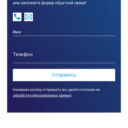
Дисплей: графический дисплей 240 x 160 пикселей
или заполните форму обратной связи!
(с подсветкой)
Класс водонепроницаемости корпуса: IP67
Интерфейс: USB Mini
Условия эксплуатации: 10 — 40 °C при макс.
относительной влажности 80% (без конденсации)
Режим работы: пропускание (%), поглощение и
концентрация
Фотометрическая точность: ± 0,005 Abs при 1,0
номинальном ABS
Фотометрическая линейность: ± 0,002 Abs (0 — 1
Abs)
Нажимая кнопку отправить вы даете согласие на
обработку персональных данных
Фотометрический диапазон измерения: 0 — 2 абс.
Воспроизводимость: ± 0,005 Abs (0 — 1 A)
Источник света: светоизлучающий диод (LED)
Спектральная полоса пропускания: полоса