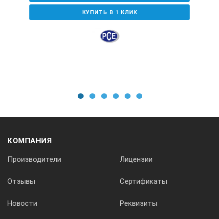
USB-кабель с разъемом mini-USB;
КУПИТЬ В 1 КЛИК
4 батарейки AA;
2 стеклянные кюветы (круглые 25 мм) для образцов
с отметками 10, 20, 25 мл;
2 пластиковые кюветы для образцов 1 см / 10 мл;
адаптер для кювет (виал) 16 мм;
руководство пользователя.
1
2
3
4
5
6
КОМПАНИЯ
Производители
Лицензии
Отзывы
Сертификаты
Новости
Реквизиты