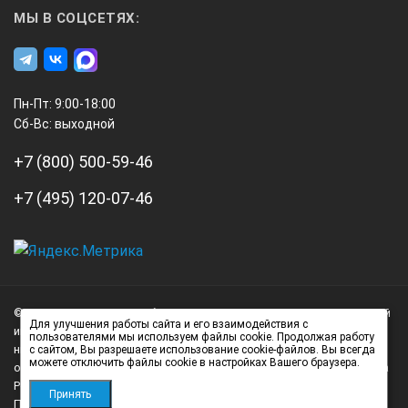
МЫ В СОЦСЕТЯХ:
Пн-Пт: 9:00-18:00
Сб-Вс: выходной
+7 (800) 500-59-46
+7 (495) 120-07-46
А3
Инжиниринг
© 2026 А3 Инжиниринг Обращаем Ваше внимание на то, что данный
Нагорный
Для улучшения работы сайта и его взаимодействия с
интернет-сайт носит исключительно информационный характер и
пользователями мы используем файлы cookie. Продолжая работу
проезд
ни при каких условиях не является публичной офертой,
с сайтом, Вы разрешаете использование cookie-файлов. Вы всегда
можете отключить файлы cookie в настройках Вашего браузера.
д.7
определяемой положениями статьи 437 (2) Гражданского кодекса
стр.
Российской Федерации.
Принять
Политика обработки персональных данных