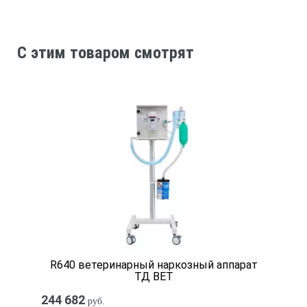
± 90°
C этим товаром смотрят
Размеры испытательных объектов (световых пятен), мм
10; 5; 3; 1
Цвета испытательных объектов
белый, красный, зеленый, синий
Яркость дуги, кД/м2, для дневного зрения
R640 ветеринарный наркозный аппарат
5,0
ТД ВЕТ
244 682
руб.