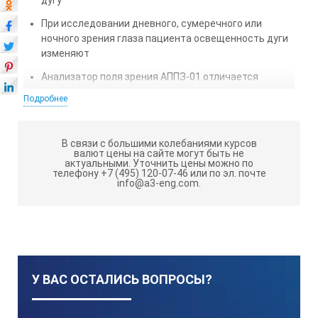
дугу
При исследовании дневного, сумеречного или
ночного зрения глаза пациента освещенность дуги
изменяют
Анализатор поля зрения АППЗ-01 отличается
стабильными фотометрическими
Подробнее
характеристиками, продуманной эргономикой,
высокими эксплуатационными параметрами
В связи с большими колебаниями курсов
Позволяет четко определять границы поля зрения и
валют цены на сайте могут быть не
устанавливать наличие выпадений участков поля
актуальными.
Уточнить цены можно по
телефону +7 (495) 120-07-46 или по эл. почте
зрения
info@a3-eng.com.
ТЕХНИЧЕСКИЕ ХАРАКТЕРИСТИКИ
АППЗ-01:
Параметр
У ВАС ОСТАЛИСЬ ВОПРОСЫ?
Испытательное поле-дуга, радиусом, мм