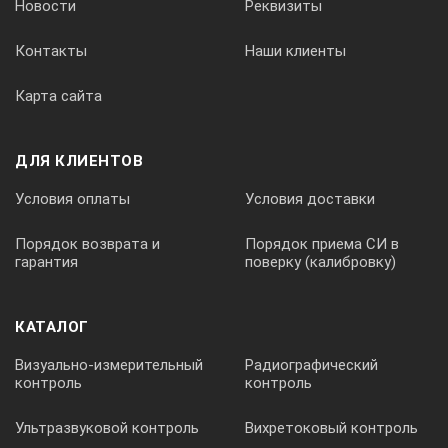
Новости
Реквизиты
1
Контакты
Наши клиенты
Карта сайта
Анализатор поля зрения проекционный АППЗ-01
1
ДЛЯ КЛИЕНТОВ
Условия оплаты
Условия доставки
Порядок возврата и
Порядок приема СИ в
гарантия
поверку (калибровку)
КАТАЛОГ
Визуально-измерительный
Радиографический
контроль
контроль
Ультразвуковой контроль
Вихретоковый контроль