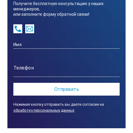
Получите бесплатную консультацию у наших
300
менеджеров,
или заполните форму обратной связи!
Испытательное поле-дуга, шириной, мм
80
Напряжение, В
220±22
Перемещение испытательного объекта по дуге от неподви
Нажимая кнопку отправить вы даете согласие на
± 95°
обработку персональных данных
Поворот дуги