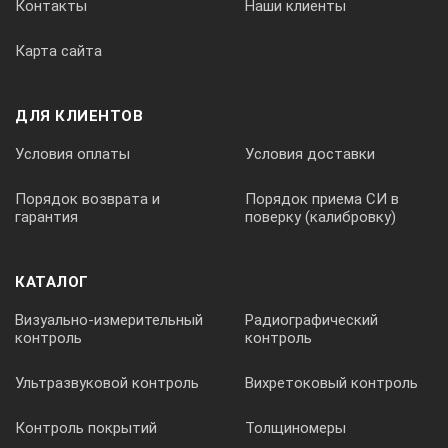
Контакты
Наши клиенты
2,5
Карта сайта
Блок питания
— входное напряжение, В
— выходные параметры
ДЛЯ КЛИЕНТОВ
Условия оплаты
Условия доставки
GSM06E12-P1J
100-240
Порядок возврата и
Порядок приема СИ в
12В dc; 0,5A; 6Вт
гарантия
поверку (калибровку)
Габаритные размеры лампы без кронштейна для лицевого у
КАТАЛОГ
Визуально-измерительный
Радиографический
190x115x230
контроль
контроль
Ультразвуковой контроль
Вихретоковый контроль
Масса лампы без кронштейна для лицевого упора, не более,
Контроль покрытий
Толщиномеры
1,0