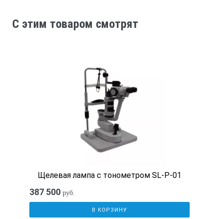
C этим товаром смотрят
от 54 до 72
Диоптрийная наводка окуляров, дптр
от — 5 до +5
Источник излучения
светодиод
Напряжение питания, 1,2 В
Щелевая лампа с тонометром SL-P-01
387 500
руб.
Mi-MH ААА, VI ,2
В КОРЗИНУ