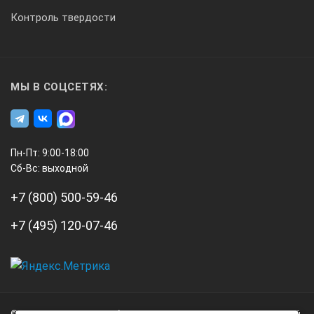
Контроль твердости
Средний срок службы, лет
6
МЫ В СОЦСЕТЯХ:
КОМПЛЕКТ ПОСТАВКИ SL-R:
Пн-Пт: 9:00-18:00
Сб-Вс: выходной
№
+7 (800) 500-59-46
Наименование
+7 (495) 120-07-46
Количество
А3
1
Инжиниринг
© 2026 А3 Инжиниринг Обращаем Ваше внимание на то, что данный