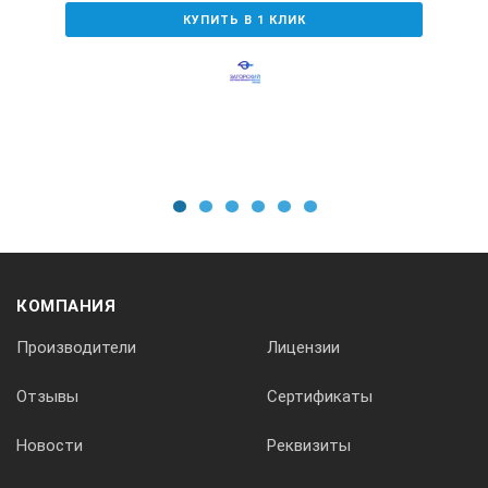
Время условно-непрерывной работы лампы от полностью 
КУПИТЬ В 1 КЛИК
1 ч
Характеристики зарядного устройства
Входное напряжение
1
2
3
4
5
6
12 В
Потребляемая мощность, ВА
КОМПАНИЯ
Производители
Лицензии
4
Отзывы
Сертификаты
Общее время зарядки аккумуляторов, не более, час
Новости
Реквизиты