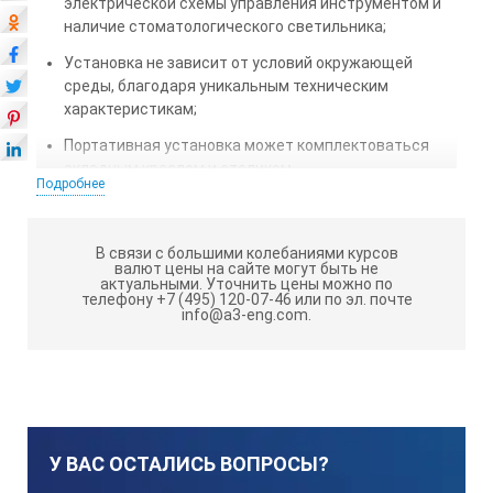
электрической схемы управления инструментом и
наличие стоматологического светильника;
Установка не зависит от условий окружающей
среды, благодаря уникальным техническим
характеристикам;
Портативная установка может комплектоваться
складным креслом и столиком.
Подробнее
СТОМАТОЛОГИЧЕСКАЯ УСТАНОВКА
М ВКЛЮЧАЕТ:
В связи с большими колебаниями курсов
валют цены на сайте могут быть не
актуальными.
Уточнить цены можно по
Электробормашину с плавной регулировкой
телефону +7 (495) 120-07-46 или по эл. почте
info@a3-eng.com.
частоты вращения от 3000 до 20000 об/мин.;
Пневмотурбинную бормашину с частотой вращения
300000 об/мин.;Комбинированный пистолет на 3
функции (вода, воздух, смесь);
Светильник «холодного» света;
У ВАС ОСТАЛИСЬ ВОПРОСЫ?
Безмасляный компрессор;