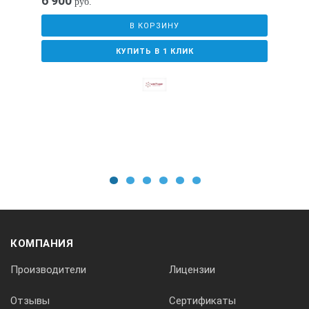
6 900
руб.
300000 об/мин
В КОРЗИНУ
Количество функций комбинированного пистолета
КУПИТЬ В 1 КЛИК
3
Освещенность, создаваемая светильником
28000 лк
Масса в упаковке, не более
1
2
3
4
5
6
12 кг
КОМПАНИЯ
Масса компрессора, не более
Производители
Лицензии
15 кг
Отзывы
Сертификаты