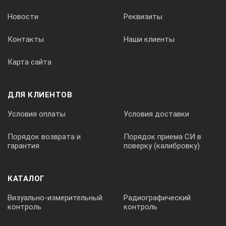
Габаритные размеры в укладке Д×Ш×В
Новости
Реквизиты
510×425×145 мм
Контакты
Наши клиенты
Габаритные размеры компрессора Д×Ш×В
Карта сайта
340×180×325 мм
ДЛЯ КЛИЕНТОВ
Габаритные размеры упаковки Д×Ш×В
Условия оплаты
Условия доставки
550×500×400 мм
Порядок возврата и
Порядок приема СИ в
гарантия
поверку (калибровку)
СТОМАТОЛОГИЧЕСКАЯ УСТАНОВКА
КАТАЛОГ
ВКЛЮЧАЕТ:
Визуально-измерительный
Радиографический
Электробормашину с плавной регулировкой
контроль
контроль
частоты вращения от 3000 до 20000 об/мин.;