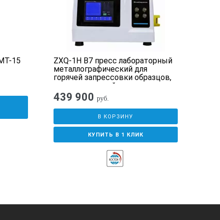
МТ-15
ZXQ-1H B7 пресс лабораторный
МЕГ
металлографический для
уль
горячей запрессовки образцов,
про
автоматический, с водяным
охлаждением
439 900
руб.
У
В КОРЗИНУ
КУПИТЬ В 1 КЛИК