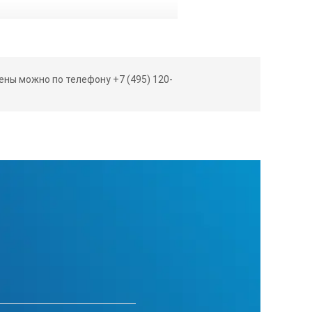
ны можно по телефону +7 (495) 120-
.
40ºС
при +25ºС
0 мм.р.ст.
85 мм.