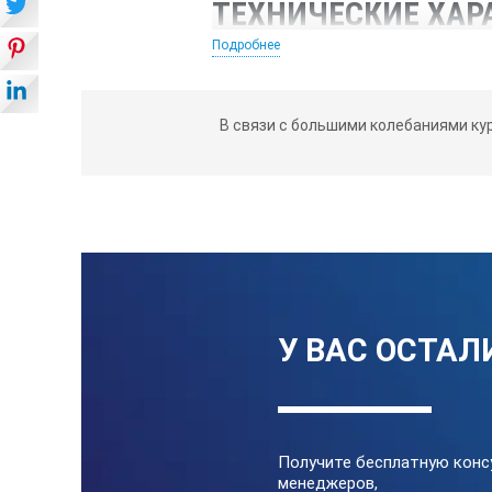
ТЕХНИЧЕСКИЕ ХАР
Подробнее
Потребляемая мощность — не боле
В связи с большими колебаниями ку
Время измерения (среднее)
Температура окружающей среды
Относительная влажность воздуха
Атмосферное давление
Размеры
У ВАС ОСТАЛ
Вес
Получите бесплатную конс
менеджеров,