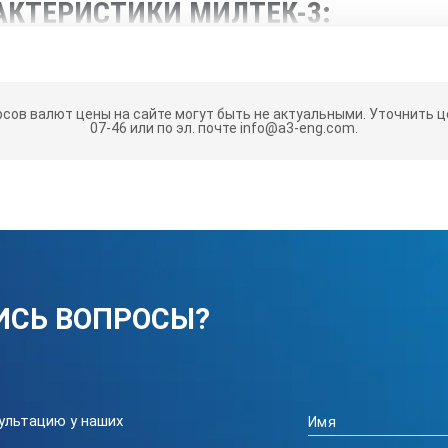
АКТЕРИСТИКИ МИЛТЕК-3:
е
0,5 ВТ
рсов валют цены на сайте могут быть не актуальными.
Уточнить це
5-10 сек
07-46 или по эл. почте info@a3-eng.com.
0ºС.. +
0..98% 
600..80
200x50x
ИСЬ ВОПРОСЫ?
320 г
ультацию у наших