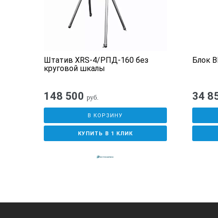
й
Штатив XRS-4/РПД-160 без
Блок B
круговой шкалы
148 500
34 8
руб.
В КОРЗИНУ
КУПИТЬ В 1 КЛИК