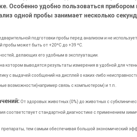
ке. Особенно удобно пользоваться прибором 
нализ одной пробы занимает несколько секунд
редварительной подготовки пробы перед анализом и не использует
 пробы может быть от +20ºС до +39 ºС.
ностей, делающих его удобным в эксплуатации.
на котором выводятся результаты измерения в удобной для чтен
ику с выдачей сообщений на дисплей о каких-либо неисправност
ные возможности(например связь с компьютером) и т.п..
чений:
От здоровых животных (0%) до животных с субклиничес
ия соответствует стандартной диагностике с применением хими
 препараты, тем самым обеспечивая большой экономический эфф