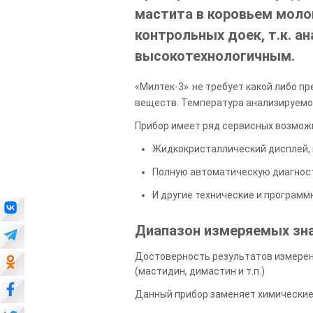
мастита в коровьем моло
контрольных доек, т.к. а
высокотехнологичным.
«Милтек-3»
не требует какой либо п
веществ. Температура анализируемой
Прибор имеет ряд сервисных возмож
Жидкокристаллический дисплей, 
Полную автоматическую диагност
И другие технические и программ
Диапазон измеряемых зна
Достоверность результатов измерен
(мастидин, димастин и т.п.)
Данный прибор заменяет химические