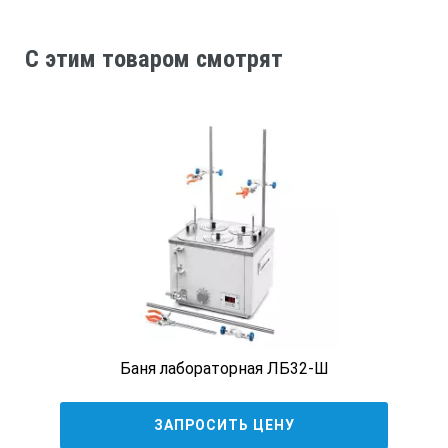
минут. Прогрев совершается автоматически после
включения анализатора в сеть. По окончании прогрева
на дисплее появляется сообщение о готовности к
C этим товаром смотрят
использованию, после этого Вы можете работать на
нем целый день.
ВРЕМЯ ИЗМЕРЕНИЯ
Среднее время измерения составляет 180 секунд.
НАПРЯЖЕНИЕ ПИТАНИЯ
В данном анализаторе большое внимание уделено
характеристикам источника питания. Широкий
диапазон питающего напряжения переменного тока от
100 до 260 В позволяет без изменений метрологических
характеристик работать в деревнях и селах, где
бывают значительные перепады напряжения в
Баня лабораторная ЛБ32-Ш
электрических сетях.
ГАБАРИТНЫЕ РАЗМЕРЫ
ЗАПРОСИТЬ ЦЕНУ