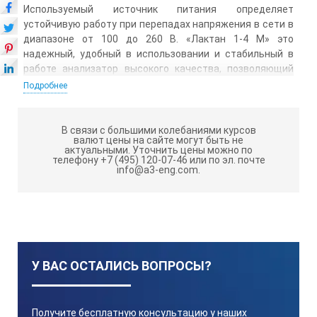
Используемый источник питания определяет
устойчивую работу при перепадах напряжения в сети в
диапазоне от 100 до 260 В. «Лактан 1-4 М» это
надежный, удобный в использовании и стабильный в
работе анализатор высокого качества, позволяющий
сократить материальные и временные затраты на
Подробнее
проведение анализа.
ГРАДУИРОВКИ
В связи с большими колебаниями курсов
валют цены на сайте могут быть не
актуальными.
Уточнить цены можно по
Анализатор качества молока «Лактан 1-4 М»
телефону +7 (495) 120-07-46 или по эл. почте
поставляется с заводской градуировкой на цельное
info@a3-eng.com.
молоко.
ПО ИНДИВИДУАЛЬНОЙ ЗАЯВКЕ
ВОЗМОЖНЫДОПОЛНИТЕЛЬНЫЕ
ГРАДУИРОВКИ:
У ВАС ОСТАЛИСЬ ВОПРОСЫ?
пастеризованное молоко
стерилизованное молоко
Получите бесплатную консультацию у наших