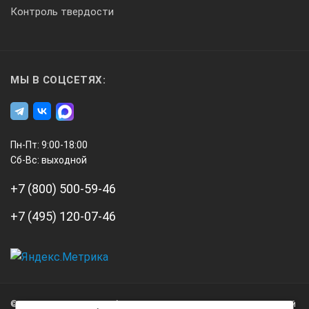
Наименование характ
Контроль твердости
Измеряемый показатель ка
МЫ В СОЦСЕТЯХ:
Массовая доля жира, %
Пн-Пт: 9:00-18:00
Массовая доля белка, %
Сб-Вс: выходной
Массовая доля СОМО, %
+7 (800) 500-59-46
+7 (495) 120-07-46
3
Плотность, кг/м
Массовая доля добавленной воды, % (*)
А3
Инжиниринг
© 2026 А3 Инжиниринг Обращаем Ваше внимание на то, что данный
Нагорный