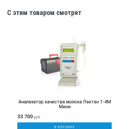
Терморегулятор
C этим товаром смотрят
цифровой
Кол-во гнезд
3 шт.
Рабочая жидкость
вода, масло
Анализатор качества молока Лактан 1-4М
Мощность макс.
Мини
33 700
руб.
2500 Вт
В КОРЗИНУ