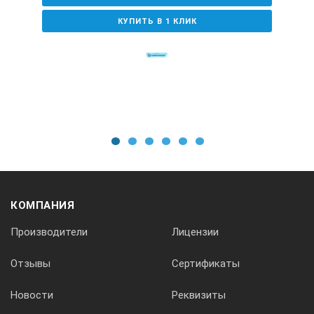
КУПИТЬ В 1 КЛИК
Питание
220/50 В/Гц
Глубина
110 мм
1
2
3
4
5
6
Открытая часть ванны
КОМПАНИЯ
295×235 мм
Производители
Лицензии
Отзывы
Сертификаты
Габариты
Новости
Реквизиты
350×320×240 мм