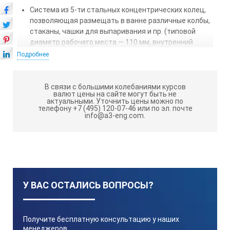
Система из 5-ти стальных концентрических колец,
позволяющая размещать в ванне различные колбы,
стаканы, чашки для выпаривания и пр. (типовой
диаметр рабочего места — 110 мм, внутренний
диаметр колец — 94, 78, 60, 43 и 26 мм).
Подробнее
Легко извлекаемая корзина обеспечивает простоту
очистки рабочей зоны и нагревателя.
В связи с большими колебаниями курсов
валют цены на сайте могут быть не
Защита нагревателя от перегрева в случае
актуальными.
Уточнить цены можно по
телефону +7 (495) 120-07-46 или по эл. почте
снижения уровня теплоносителя.
info@a3-eng.com.
Наличие индикаторов включения нагревателя и
срабатывания защиты от перегрева.
Сливной кран для удобства смены теплоносителя.
РЕКОМЕНДУЕМЫЙ ТЕПЛОНОСИТЕЛЬ:
У ВАС ОСТАЛИСЬ ВОПРОСЫ?
для диапазона 20…95 °С вода дистиллированная;
для диапазона 20…200 °С жидкость ПМС-100.
Получите бесплатную консультацию у наших
менеджеров,