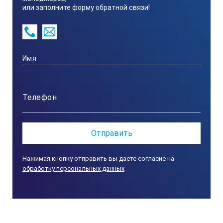
или заполните форму обратной связи!
ТЕХНИЧЕСКИЕ ХАРАКТЕРИСТИКИ
ЛБ32:
Объем
8 л
Температура
о
25…200
C
Нажимая кнопку отправить вы даете согласие на
обработку персональных данных
Точность
о
±1
C