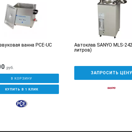
16000
16000
13000
звуковая ванна PCE-UC
Автоклав SANYO MLS-242
12000
литров)
11000
00
руб.
ЗАПРОСИТЬ ЦЕН
13000
В КОРЗИНУ
13000
КУПИТЬ В 1 КЛИК
12000