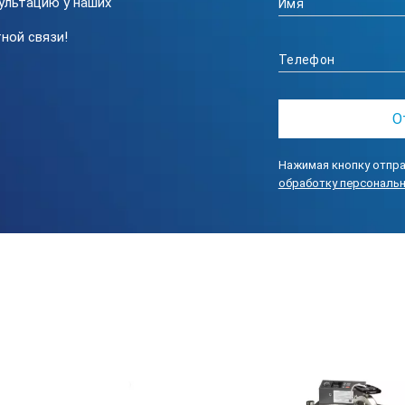
ультацию у наших
ной связи!
шума
енного тока
Нажимая кнопку отпра
обработку персональ
т комплектоваться роторами:
имость
Макс.скорость
об/мин