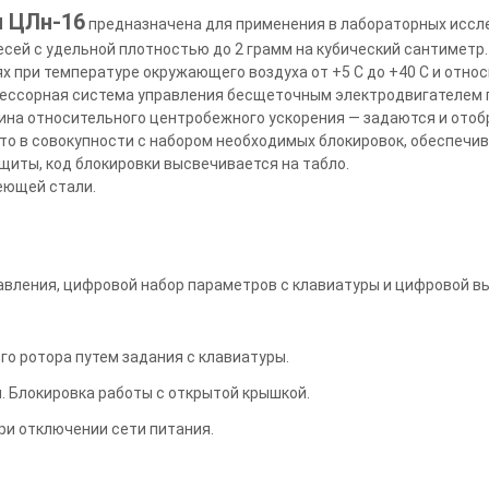
я ЦЛн-16
предназначена для применения в лабораторных иссле
сей с удельной плотностью до 2 грамм на кубический сантиметр
 при температуре окружающего воздуха от +5 С до +40 С и относ
ессорная система управления бесщеточным электродвигателем п
чина относительного центробежного ускорения — задаются и ото
что в совокупности с набором необходимых блокировок, обеспечи
щиты, код блокировки высвечивается на табло.
еющей стали.
вления, цифровой набор параметров с клавиатуры и цифровой в
о ротора путем задания с клавиатуры.
. Блокировка работы с открытой крышкой.
ри отключении сети питания.