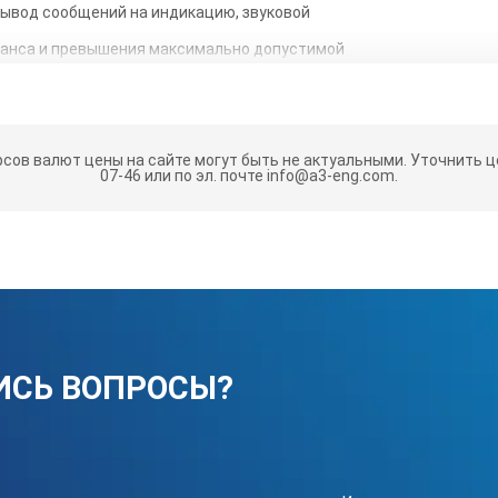
вывод сообщений на индикацию, звуковой
ланса и превышения максимально допустимой
 частоты вращения.
чих параметров.
з нержавеющей стали.
рсов валют цены на сайте могут быть не актуальными.
Уточнить це
07-46 или по эл. почте info@a3-eng.com.
АКТЕРИСТИКИ:
ая частота вращения
м
ИСЬ ВОПРОСЫ?
ое ОЦУ (RCF)
ифугата