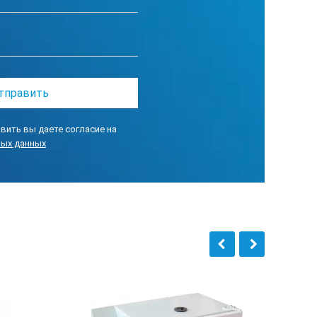
400 Вт
65 дБ
220в 50Гц 5А
390х330х320 мм
вить вы даете согласие на
ных данных
26 кг
ОЦУ (RCF)
g