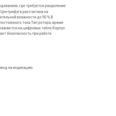
дованиях, где требуется разделение
. Центрифуга рассчитана на
ительной влажности до 90 %.В
остоянного тока.Тип ротора, время
бражаются на цифровых табло.Корпус
вает безопасность при работе
ывод на индикацию.