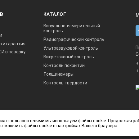
ОВ
КАТАЛОГ
М
Визуально-измерительный
контроль
и
Радиографический контроль
а и гарантия
П
Ультразвуковой контроль
СИ в поверку
С
Вихретоковый контроль
+
Контроль покрытий
+
Толщиномеры
Контроль твердости
данный интернет-сайт носит исключительно
ия с пользователями мы используем файлы cookie. Продолжая ра
ется публичной офертой, определяемой
 отключить файлы cookie в настройках Вашего браузера.
кой Федерации.