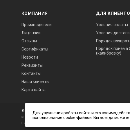
КОМПАНИЯ
ДЛЯ КЛИЕНТ
Производители
Условия оплаты
Лицензии
Условия доставк
Отзывы
Порядок возврат
Порядок приема 
Сертификаты
(калибровку)
Новости
Реквизиты
Контакты
Наши клиенты
Карта сайта
А3
Инжиниринг
© 2026 А3 Инжиниринг Обращаем Ваше внимание на то, что 
Нагорный
Для улучшения работы сайта и его взаимодейств
информационный характер и ни при каких условиях не явля
использование cookie-файлов. Вы всегда можете
проезд
положениями статьи 437 (2) Гражданского кодекса Российс
д.7