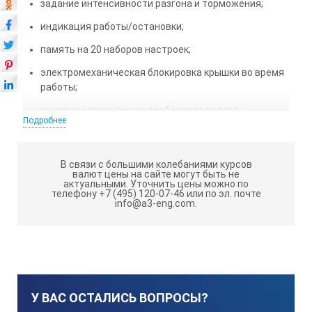
задание интенсивности разгона и торможения;
индикация работы/остановки;
память на 20 наборов настроек;
электромеханическая блокировка крышки во время
работы;
система компенсации дисбаланса ротора;
Подробнее
сменные роторы для разных сосудов.
ТЕХНИЧЕСКИЕ
В связи с большими колебаниями курсов
валют цены на сайте могут быть не
ХАРАКТЕРИСТИКИ ПЭ-6926:
актуальными.
Уточнить цены можно по
телефону +7 (495) 120-07-46 или по эл. почте
info@a3-eng.com.
Максимальная скорость вращения
16500 об/мин
У ВАС ОСТАЛИСЬ ВОПРОСЫ?
Дискретность установки скорости вращения