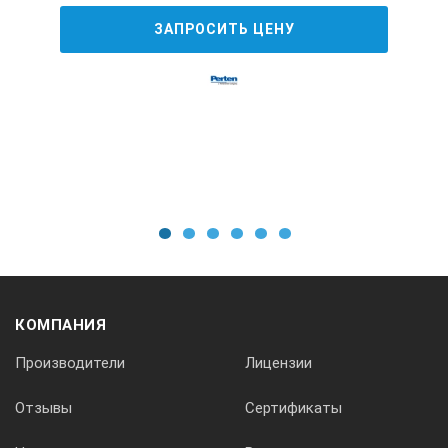
ЗАПРОСИТЬ ЦЕНУ
Максимальная потребляемая мощность
350Вт
Габаритные размеры (ДхШхВ)
380х260х310 мм
1
2
3
4
5
6
Масса
КОМПАНИЯ
17кг
Производители
Лицензии
Средний срок службы
Отзывы
Сертификаты