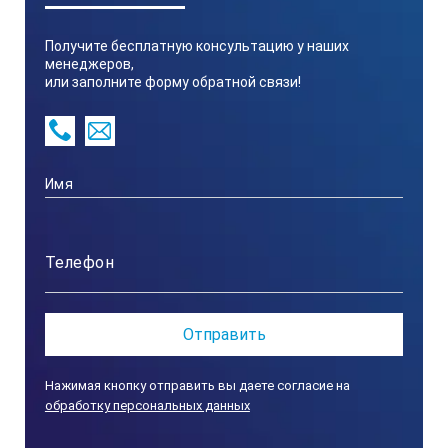
Получите бесплатную консультацию у наших
50 об/мин
менеджеров,
или заполните форму обратной связи!
Максимальное центробежное ускорение (RCF)
18780 g
Тип ротора
угловой
Ёмкость ротора
Нажимая кнопку отправить вы даете согласие на
12×1,5/2,0 мл
обработку персональных данных