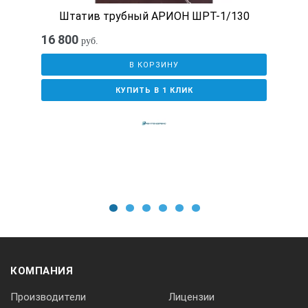
10
Штатив трубный АРИОН ШРТ-1/130
16 800
руб.
Дополнительные принадлежности CM-
В КОРЗИНУ
6MT:
КУПИТЬ В 1 КЛИК
ротор 6M (12×12)
ротор 6M.05 (12×15) — отличие от ротора 6M в том,
что в роторе 6M.05 пробирки не встают
горизонтально и не будут соприкасаться с
внутренней поверхностью центрифуги. В основном
этот ротор предназначен для длинных пробирок
Falcon, длиной 150 мм.
1
2
3
4
5
6
ротор 6M.02 (24х12)
ротор 6М.01 (4х50)
КОМПАНИЯ
Производители
Лицензии
ротор 6M.06 (6×50)