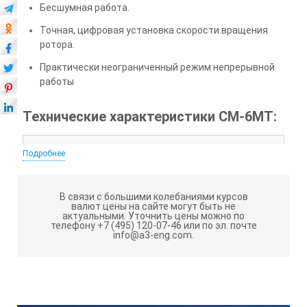
Бесшумная работа.
Точная, цифровая установка скорости вращения
ротора.
Практически неограниченный режим непрерывной
работы
Технические характеристики CM-6MT:
Количество используемых роторов
Подробнее
5
В связи с большими колебаниями курсов
валют цены на сайте могут быть не
актуальными.
Уточнить цены можно по
телефону +7 (495) 120-07-46 или по эл. почте
Скорость центрифугирования, об/мин
info@a3-eng.com.
100…3500