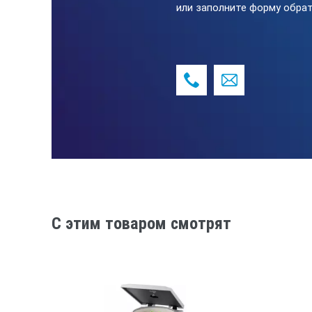
или заполните форму обрат
По запросу доступны специальны
Низкий уровень шума
Возможность переоборудования в
Соответствие оборудования треб
Соответствие современным межд
за качеством пищевых и фармаце
Возможно фармацевтическое ис
Взрывобезопасное исполнение (A
Технические характерис
C этим товаром смотрят
®
ULTRA-TURRAX
UTL 2000/10