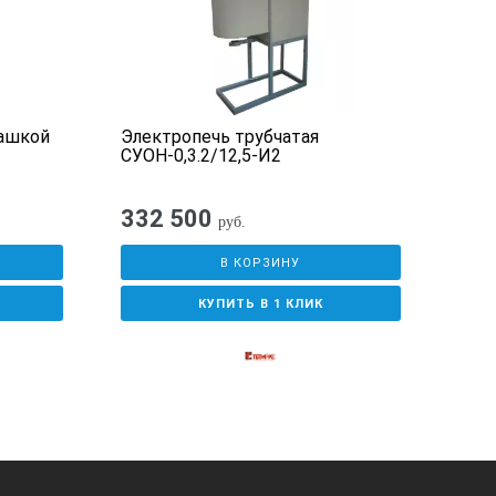
башкой
Электропечь трубчатая
Ванн
СУОН-0,3.2/12,5-И2
ТТЦ 
332 500
51
руб.
В КОРЗИНУ
КУПИТЬ В 1 КЛИК