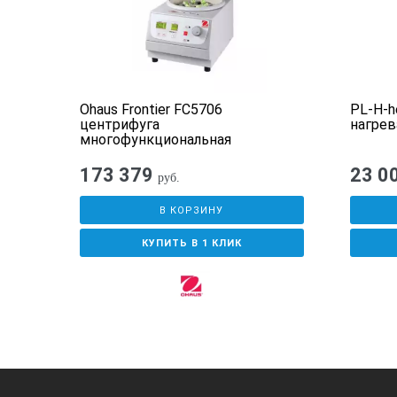
UC
Ohaus Frontier FC5706
PL-H-h
центрифуга
нагрев
многофункциональная
173 379
23 0
руб.
В КОРЗИНУ
КУПИТЬ В 1 КЛИК