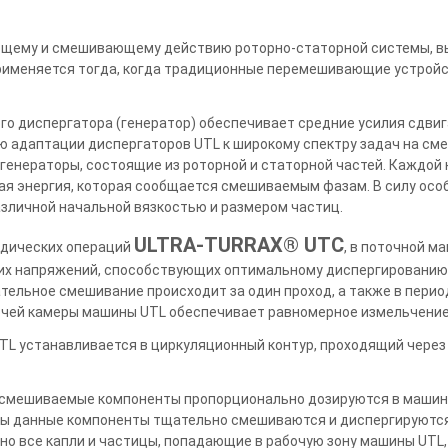
щему и смешивающему действию роторно-статорной системы, в
рименяется тогда, когда традиционные перемешивающие устрой
о диспергатора (генератор) обеспечивает средние усилия сдвиг
ю адаптации диспергаторов UTL к широкому спектру задач на сме
енераторы, состоящие из роторной и статорной частей. Каждой 
ая энергия, которая сообщается смешиваемым фазам. В силу осо
зличной начальной вязкостью и размером частиц.
ULTRA-TURRAX® UTC
одических операций
, в поточной м
их напряжений, способствующих оптимальному диспергированию
ательное смешивание происходит за один проход, а также в пери
чей камеры машины UTL обеспечивает равномерное измельчение 
TL устанавливается в циркуляционный контур, проходящий чере
смешиваемые компоненты пропорционально дозируются в машину
ны данные компоненты тщательно смешиваются и диспергируются
но все капли и частицы, попадающие в рабочую зону машины UTL