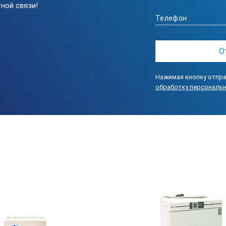
ной связи!
е материалы и качество полировки поверхностей
 другие поточные машины серии 2000
ованиям EHEDG (Европейская группа гигиенического конструиров
Нажимая кнопку отпра
ународным гигиеническим стандартам 3А, подтверждаемое серт
обработку персональ
втических продуктов США (FDA)
полнение
TEX) по запросу
®
тики ULTRA-TURRAX
UTL 2000/10:
Производительность (max)
М
(л/ч)
(к
10000
7,