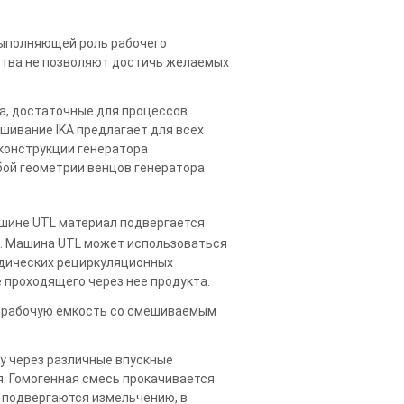
ыполняющей роль рабочего
ства не позволяют достичь желаемых
а, достаточные для процессов
шивание IKA предлагает для всех
конструкции генератора
бой геометрии венцов генератора
ашине UTL материал подвергается
. Машина UTL может использоваться
одических рециркуляционных
проходящего через нее продукта.
з рабочую емкость со смешиваемым
 через различные впускные
. Гомогенная смесь прокачивается
, подвергаются измельчению, в