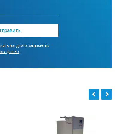
ания и проектирования)
вить вы даете согласие на
ификатом Управления по контролю
ных данных
ощность
Скорость
Вт)
(об/мин)
5
3000