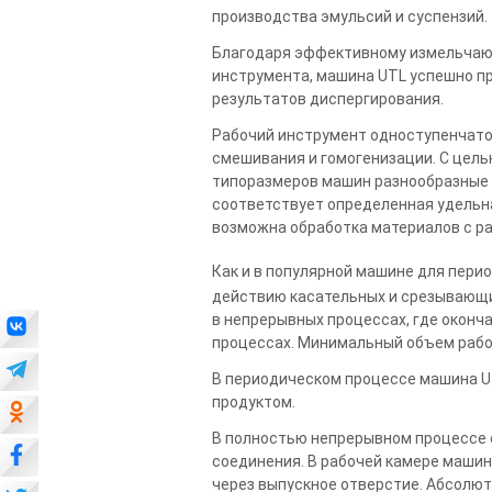
производства эмульсий и суспензий.
Благодаря эффективному измельчаю
инструмента, машина UTL успешно п
результатов диспергирования.
Рабочий инструмент одноступенчатог
смешивания и гомогенизации. С цель
типоразмеров машин разнообразные г
соответствует определенная удельн
возможна обработка материалов с ра
Как и в популярной машине для пери
действию касательных и срезывающ
в непрерывных процессах, где оконч
процессах. Минимальный объем рабо
В периодическом процессе машина U
продуктом.
В полностью непрерывном процессе 
соединения. В рабочей камере маши
через выпускное отверстие. Абсолют