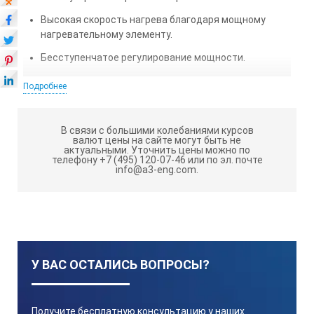
Высокая скорость нагрева благодаря мощному
нагревательному элементу.
Бесступенчатое регулирование мощности.
Подробнее
ТЕХНИЧЕСКИЕ ХАРАКТЕРИСТИКИ ES-
HF4060 (ФТОРОПЛАСТ):
В связи с большими колебаниями курсов
Корпус: сталь, покрытая химически стойкой
валют цены на сайте могут быть не
актуальными.
Уточнить цены можно по
порошковой краской;
телефону +7 (495) 120-07-46 или по эл. почте
info@a3-eng.com.
Нагревательная платформа: фторопласт;
Метод контроля температуры: цифровое
регулирование;
Максимальная температура нагрева платформы:
210°С;
У ВАС ОСТАЛИСЬ ВОПРОСЫ?
Размер плиты: 400х600 мм;
Напряжение: 220-230 В, 50/60 Гц.
Получите бесплатную консультацию у наших