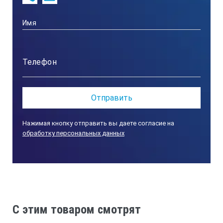
+400
Контроллер
Цифровой
Точность установки, °С
Нажимая кнопку отправить вы даете согласие на
±1
обработку персональных данных
Точность поддержания, °С
±2
C этим товаром смотрят
Таймер