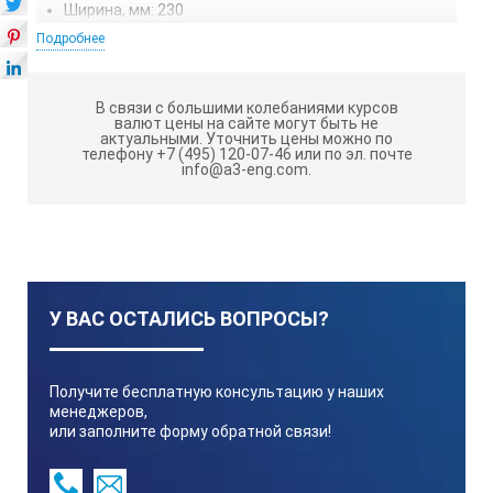
Ширина, мм: 230
Подробнее
Вес, кг: 2,6
ТЕХНИЧЕСКИЕ ХАРАКТЕРИСТИКИ UT-
В связи с большими колебаниями курсов
4100D:
валют цены на сайте могут быть не
актуальными.
Уточнить цены можно по
телефону +7 (495) 120-07-46 или по эл. почте
info@a3-eng.com.
Объем, л
0.5
У ВАС ОСТАЛИСЬ ВОПРОСЫ?
Мощность, Вт
250
Получите бесплатную консультацию у наших
менеджеров,
или заполните форму обратной связи!
Нагрев, °С до