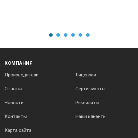
Длина штатива (общая/полезная), мм
450/250
Диаметр штатива, мм
1
2
3
4
5
6
10
КОМПАНИЯ
Производители
Лицензии
Длина держателя для термодатчика, мм
Отзывы
Сертификаты
200
Новости
Реквизиты
Диаметр держателя для термодатчика, мм
Контакты
Наши клиенты
6
Карта сайта