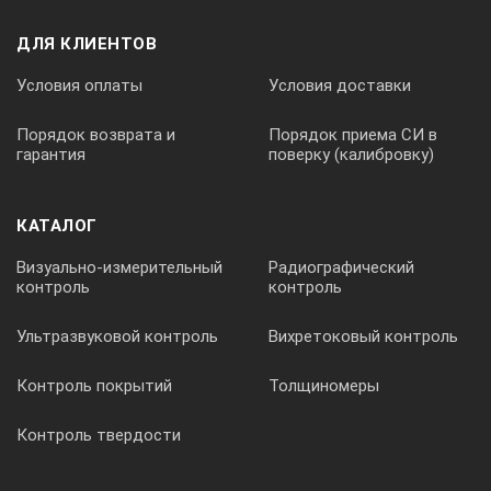
Длина термодатчика, мм
ДЛЯ КЛИЕНТОВ
Условия оплаты
Условия доставки
230
Порядок возврата и
Порядок приема СИ в
гарантия
поверку (калибровку)
Вес, кг
КАТАЛОГ
2,5
Визуально-измерительный
Радиографический
контроль
контроль
Электропитание
Ультразвуковой контроль
Вихретоковый контроль
220 В, 50/60 Гц
Контроль покрытий
Толщиномеры
Габариты в упаковке, мм
Контроль твердости
220х230х200