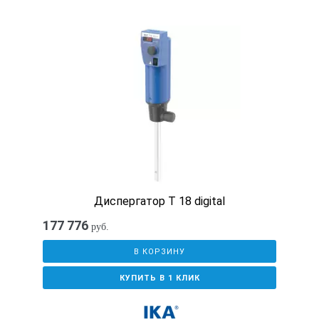
Нет
Внешние габариты, мм
Ø195 х h170
Диаметр посадочного места, мм
100±5
Диспергатор T 18 digital
177 776
руб.
Глубина посадочного места
В КОРЗИНУ
КУПИТЬ В 1 КЛИК
50±5