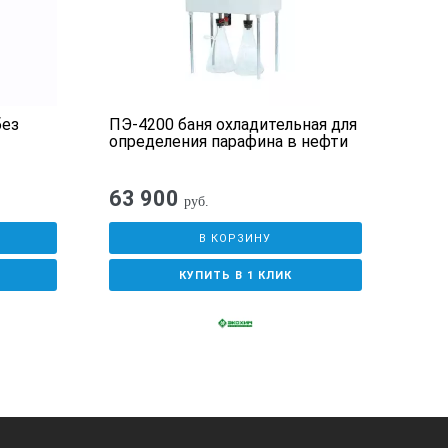
без
ПЭ-4200 баня охладительная для
Цен
определения парафина в нефти
ПЭ-6
63 900
79
руб.
В КОРЗИНУ
КУПИТЬ В 1 КЛИК