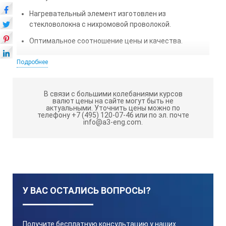
Нагревательный элемент изготовлен из
стекловолокна с нихромовой проволокой.
Оптимальное соотношение цены и качества.
Подробнее
ТЕХНИЧЕСКИЕ ХАРАКТЕРИСТИКИ
КОЛБОНАГРЕВАТЕЛЯ STEGLER
KН-500:
В связи с большими колебаниями курсов
валют цены на сайте могут быть не
актуальными.
Уточнить цены можно по
телефону +7 (495) 120-07-46 или по эл. почте
Объём, мл
info@a3-eng.com.
500
Мощность, Вт
У ВАС ОСТАЛИСЬ ВОПРОСЫ?
250
Получите бесплатную консультацию у наших