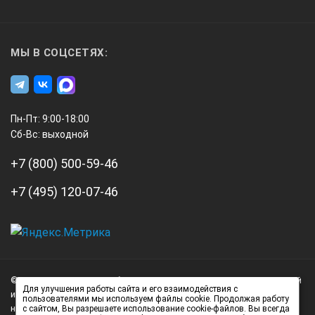
МЫ В СОЦСЕТЯХ:
Пн-Пт: 9:00-18:00
Сб-Вс: выходной
+7 (800) 500-59-46
+7 (495) 120-07-46
А3
Инжиниринг
© 2026 А3 Инжиниринг Обращаем Ваше внимание на то, что данный
Нагорный
Для улучшения работы сайта и его взаимодействия с
интернет-сайт носит исключительно информационный характер и
пользователями мы используем файлы cookie. Продолжая работу
проезд
ни при каких условиях не является публичной офертой,
с сайтом, Вы разрешаете использование cookie-файлов. Вы всегда