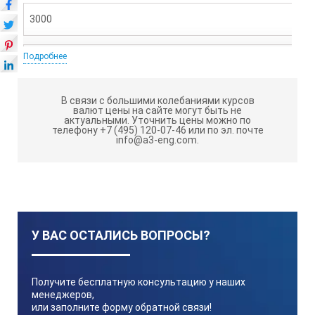
3000
Подробнее
Высокая точность установки и поддержания температуры
В связи с большими колебаниями курсов
для колбонагревателя с электронным контроллером
валют цены на сайте могут быть не
актуальными.
Уточнить цены можно по
телефону +7 (495) 120-07-46 или по эл. почте
info@a3-eng.com.
Дно колбы
круглое
Антикоррозийное покрытие
У ВАС ОСТАЛИСЬ ВОПРОСЫ?
да
Получите бесплатную консультацию у наших
менеджеров,
или заполните форму обратной связи!
Наличие встроенной магнитной мешалки