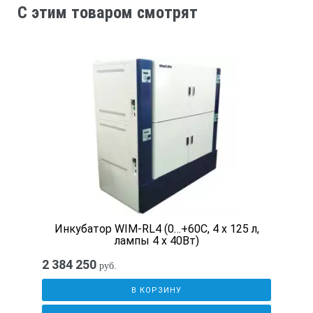
C этим товаром смотрят
Размеры
—
КОМПЛЕКТ ПОСТАВКИ:
№
Наименование
Количество
Инкубатор WIM-RL4 (0…+60С, 4 х 125 л,
лампы 4 х 40Вт)
2 384 250
руб.
1
В КОРЗИНУ
Колбонагреватель