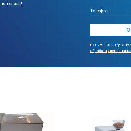
4,8
ной связи!
5,6
215х190
Нажимая кнопку отпра
И STEGLER LM-250:
обработку персональ
вигателя