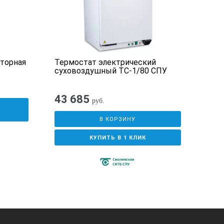
аторная
Термостат электрический
Пов
суховоздушный ТС-1/80 СПУ
7011
43 685
руб.
У
В КОРЗИНУ
КУПИТЬ В 1 КЛИК