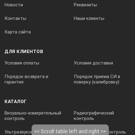
49,04 ± 0,49 Н
Новости
Реквизиты
Контакты
Наши клиенты
Пределы допускаемой погрешности перемещения индентор
Карта сайта
± 0,025 мм (± 1 деление шкалы)
ДЛЯ КЛИЕНТОВ
Диапазон температур, °С:
Условия оплаты
Условия доставки
Порядок возврата и
Порядок приема СИ в
· Рабочий диапазон при эксплуатации
гарантия
поверку (калибровку)
· При транспортировке и хранении
КАТАЛОГ
Визуально-измерительный
Радиографический
+21 °С…+25 °С
контроль
контроль
-20 °С…+45 °С
Ультразвуковой контроль
Вихретоковый контроль