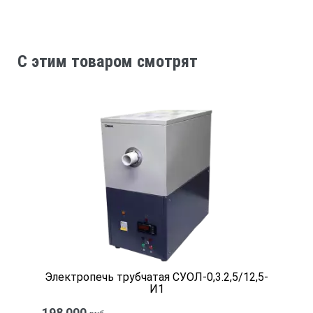
Цена деления отсчётного устройства, ед. твёрдости
1
C этим товаром смотрят
Вылет индентора от опорной поверхности прибора при нул
2,5 ± 0,04 мм
Пределы допускаемой погрешности по нагрузке в любой точ
· для ТВР-А и ТВР-АМ
· для ТВР-D и ТВР-DМ
Электропечь трубчатая СУОЛ-0,3.2,5/12,5-
И1
198 000