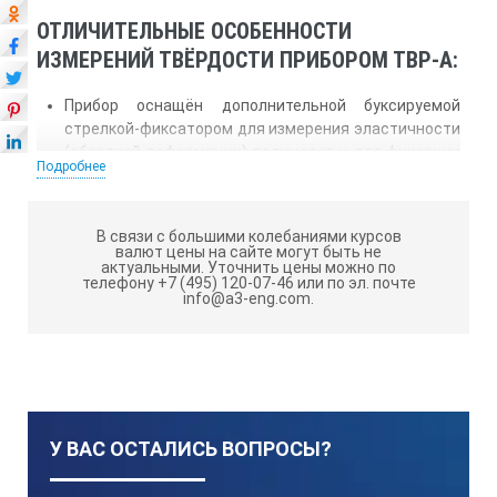
ОТЛИЧИТЕЛЬНЫЕ ОСОБЕННОСТИ
ИЗМЕРЕНИЙ ТВЁРДОСТИ ПРИБОРОМ ТВР-А:
Прибор оснащён дополнительной буксируемой
стрелкой-фиксатором для измерения эластичности
(обратной деформации) полимеров и для фиксации
Подробнее
измеренного значения при мгновенных замерах
твёрдости.
Корпус с удлинённой гильзой позволяет измерять
В связи с большими колебаниями курсов
валют цены на сайте могут быть не
твёрдость изделий с повышенной точностью,
актуальными.
Уточнить цены можно по
недоступной для твердомеров с короткой гильзой
телефону +7 (495) 120-07-46 или по эл. почте
info@a3-eng.com.
или вовсе без неё.
Результат измерения сохраняется на циферблате
до сброса в нулевое положение.
ТЕХНИЧЕСКИЕ ХАРАКТЕРИСТИКИ
ШТАТИВА ТВР-АМ С ТВЕРДОМЕРОМ
У ВАС ОСТАЛИСЬ ВОПРОСЫ?
ТВР-A: