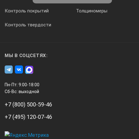
Контроль покрытий
Толщиномеры
Относительная влажность воздуха
Контроль твердости
30 % … 80 %
Толщина контролируемого изделия, не менее (допускается 
МЫ В СОЦСЕТЯХ:
6 мм
Пн-Пт: 9:00-18:00
Минимальное расстояние между:
Сб-Вс: выходной
+7 (800) 500-59-46
· Соседними точками измерений (отпечатками)
· Соседними точками измерений для пористых материалов
+7 (495) 120-07-46
· Центром точки измерения и краем поверхности изделия