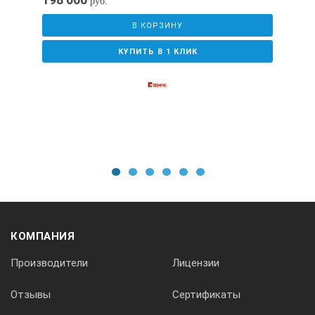
руб.
± 0,075 Н
В КОРЗИНУ
± 0,445 Н
КУПИТЬ В 1 КЛИК
Предварительная нагрузка для ТВР-А и ТВР-АМ
0,549 ± 0,075 Н
Предельная нагрузка
1
2
3
4
5
6
· для ТВР-А и ТВР-АМ
· для ТВР-D и ТВР-DМ
КОМПАНИЯ
Производители
Лицензии
Отзывы
Сертификаты
8,064 ± 0,075 Н