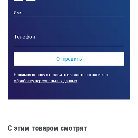
380
Точность установки, °С
Ручная плавная
Точность поддержания, °С
Нажимая кнопку отправить вы даете согласие на
обработку персональных данных
Ручная
Градиент температуры на поверхности
3% от установленной температуры
C этим товаром смотрят