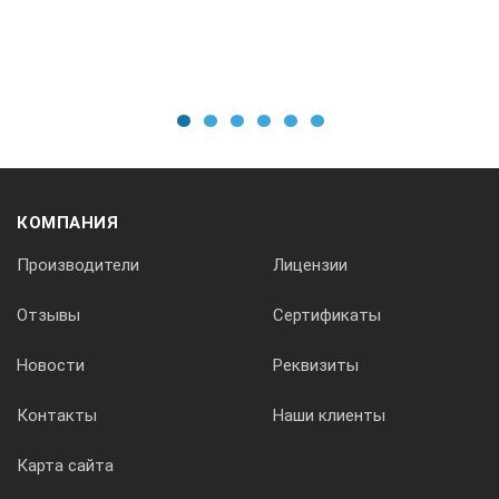
Материал платформы
Алюминий с керамическим покрытием
1
2
3
4
5
6
Материал корпуса
КОМПАНИЯ
Сталь, покрытая порошковой краской
Производители
Лицензии
Вес, кг
Отзывы
Сертификаты
Новости
Реквизиты
3,3
Контакты
Наши клиенты
Электропитание
Карта сайта