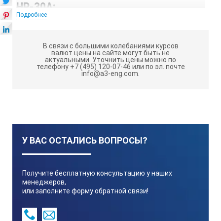
НР-30А:
Подробнее
Модель
В связи с большими колебаниями курсов
валют цены на сайте могут быть не
актуальными.
Уточнить цены можно по
телефону +7 (495) 120-07-46 или по эл. почте
HP-30A
info@a3-eng.com.
Размеры нагревательной платформы, мм
260×260
У ВАС ОСТАЛИСЬ ВОПРОСЫ?
Размеры прибора (д×ш×в), мм
Получите бесплатную консультацию у наших
менеджеров,
286×387×99
или заполните форму обратной связи!
Максимальная температура, °С