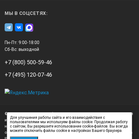
МЫ В СОЦСЕТЯХ:
Пн-Пт: 9:00-18:00
Сб-Вс: выходной
+7 (800) 500-59-46
+7 (495) 120-07-46
А3
Инжиниринг
© 2026 А3 Инжиниринг Обращаем Ваше внимание на то, что данный
Нагорный
Для улучшения работы сайта и его взаимодействия с
интернет-сайт носит исключительно информационный характер и
пользователями мы используем файлы cookie. Продолжая работу
проезд
ни при каких условиях не является публичной офертой,
с сайтом, Вы разрешаете использование cookie-файлов. Вы всегда
можете отключить файлы cookie в настройках Вашего браузера.
д.7
определяемой положениями статьи 437 (2) Гражданского кодекса
Российской Федерации.