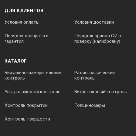
220 В, 50/60 Гц
ДЛЯ КЛИЕНТОВ
Условия оплаты
Условия доставки
КОМПЛЕКТ ПОСТАВКИ:
Порядок возврата и
Порядок приема СИ в
гарантия
поверку (калибровку)
№
Наименование
КАТАЛОГ
Визуально-измерительный
Радиографический
Количество
контроль
контроль
Ультразвуковой контроль
Вихретоковый контроль
1
Контроль покрытий
Толщиномеры
Плита
Контроль твердости
1