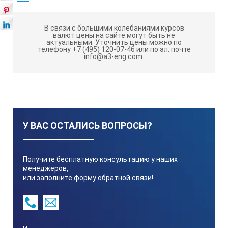
Емкость — 26,5 литра.
ОСОБЕННОСТИ РАБОТЫ
В связи с большими колебаниями курсов
валют цены на сайте могут быть не
актуальными.
Уточнить цены можно по
телефону +7 (495) 120-07-46 или по эл. почте
Мощность встроенных нагревателей настраивается
info@a3-eng.com.
терморегулятором для поддержания стабильной
температуры жидкостного термостата Fluke 7040-25.
Она регулируется путем периодического включения
нагревателя на определенное время с помощью
твердотельного реле. Красный или зеленый индикатор
на передней панели показывает состояние
У ВАС ОСТАЛИСЬ ВОПРОСЫ?
нагревателя.
Благодаря оснащению цифровым дисплеем с
клавиатурой повышается производительность работы
Получите бесплатную консультацию у наших
и обеспечивается простота эксплуатации жидкостного
менеджеров,
термостата. Контроллер имеет ряд конфигурационных
или заполните форму обратной связи!
и рабочих опций, а также параметров калибровки,
которые программируются с передней панели. Доступ к
ним осуществляется из вторичного меню нажатием
кнопки «SET». Вы можете управлять 5 наборами