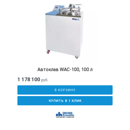
±
Однородность
±
±
±
Установка температуры
Ц
Разрешение контрольной точки
0
Автоклав WAC-100, 100 л
1 178 100
руб.
Разрешение отображаемых значений
0
В КОРЗИНУ
КУПИТЬ В 1 КЛИК
Точность цифровой настройки
±
Воспроизводимость цифровой настройки
±