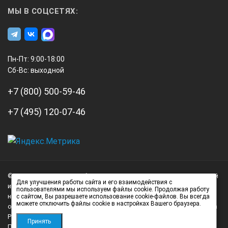
МЫ В СОЦСЕТЯХ:
Пн-Пт: 9:00-18:00
Сб-Вс: выходной
+7 (800) 500-59-46
+7 (495) 120-07-46
А3
Инжиниринг
© 2026 А3 Инжиниринг Обращаем Ваше внимание на то, что данный
Нагорный
Для улучшения работы сайта и его взаимодействия с
интернет-сайт носит исключительно информационный характер и
пользователями мы используем файлы cookie. Продолжая работу
проезд
ни при каких условиях не является публичной офертой,
с сайтом, Вы разрешаете использование cookie-файлов. Вы всегда
можете отключить файлы cookie в настройках Вашего браузера.
д.7
определяемой положениями статьи 437 (2) Гражданского кодекса
стр.
Российской Федерации.
Принять
Политика обработки персональных данных