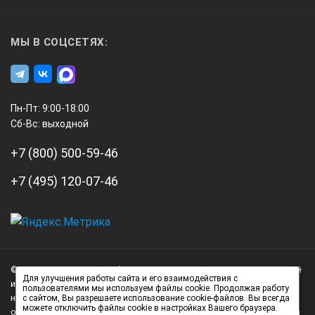
МЫ В СОЦСЕТЯХ:
Пн-Пт: 9:00-18:00
Сб-Вс: выходной
+7 (800) 500-59-46
+7 (495) 120-07-46
А3
Инжиниринг
© 2026 А3 Инжиниринг Обращаем Ваше внимание на то, что данный
Нагорный
Для улучшения работы сайта и его взаимодействия с
интернет-сайт носит исключительно информационный характер и
пользователями мы используем файлы cookie. Продолжая работу
проезд
ни при каких условиях не является публичной офертой,
с сайтом, Вы разрешаете использование cookie-файлов. Вы всегда
можете отключить файлы cookie в настройках Вашего браузера.
д.7
определяемой положениями статьи 437 (2) Гражданского кодекса