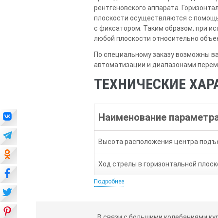
рентгеновского аппарата. Горизонта
плоскости осуществляются с помощь
с фиксатором. Таким образом, при 
любой плоскости относительно объек
По специальному заказу возможны в
автоматизации и диапазонами перем
ТЕХНИЧЕСКИЕ ХАР
Наименование параметр
Высота расположения центра подъе
Ход стрелы в горизонтальной плоск
Подробнее
Угол вращения рентгеновского аппа
Угол вращения стойки штатива отн
В связи с большими колебаниями ку