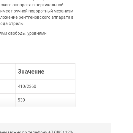
вского аппарата в вертикальной
 имеет ручной поворотный механизм
ложение рентгеновского аппарата в
хода стрелы.
ями свободы, уровнями
Значение
410/2360
530
360°
360°
ны можно по телефону +7 (495) 120-