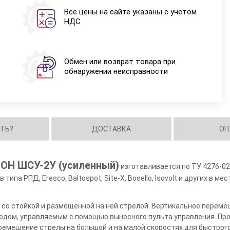
Все цены на сайте указаны с учетом
НДС
Обмен или возврат товара при
обнаружении неисправности
ИТЬ?
ДОСТАВКА
ОП
ОН ШСУ-2У (усиленный)
изготавливается по ТУ 4276-02
ипа РПД, Eresco, Baltospot, Site-X, Bosello, Isovolt и других в м
 со стойкой и размещённой на ней стрелой. Вертикальное перем
одом, управляемым с помощью выносного пульта управления. Пр
емещение стрелы на большой и на малой скоростях для быстрог