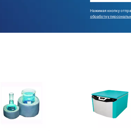
Нажимая кнопку отпра
вских аппаратов ШСУ-2У
обработку персональ