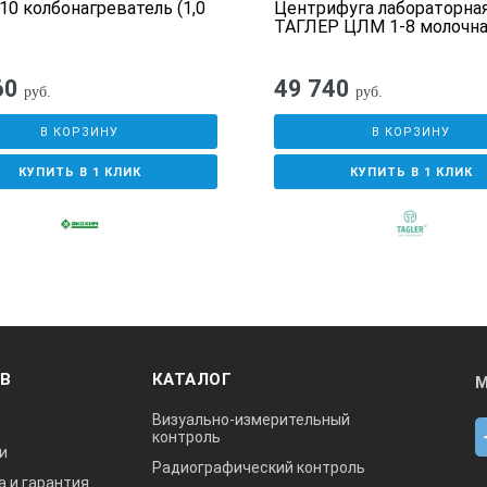
10 колбонагреватель (1,0
Центрифуга лабораторна
ТАГЛЕР ЦЛМ 1-8 молочна
60
49 740
руб.
руб.
В КОРЗИНУ
В КОРЗИНУ
КУПИТЬ В 1 КЛИК
КУПИТЬ В 1 КЛИК
ОВ
КАТАЛОГ
М
Визуально-измерительный
контроль
и
Радиографический контроль
а и гарантия