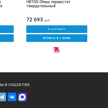
я
HB1DG Ohaus термостат
Тер
я
твердотельный
72 693
77
руб.
В КОРЗИНУ
КУПИТЬ В 1 КЛИК
Ы В СОЦСЕТЯХ: