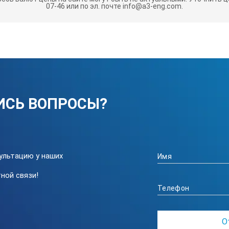
07-46 или по эл. почте info@a3-eng.com.
 Ш × В), мм
ИСЬ ВОПРОСЫ?
 выносом стрелы (Д × Ш × В), мм
ультацию у наших
ной связи!
КИ ШСУ-2У: