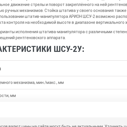
льное движение стрелы и поворот закреплённого на ней рентгено
ю ручных механизмов. Стойка штатива у своего основания также
использовании штатив-манипулятора АРИОН ШСУ-2 возможно распо
та контроля на необходимой высоте в диапазоне вертикального 
арианты исполнения штатива-манипулятора с различными степен
ещений рентгеновского аппарата.
АКТЕРИСТИКИ ШСУ-2У:
а
много механизма, мин./макс., мм
ости, мм
рата в вертикальной плоскости
осительно собственной оси
рсов валют цены на сайте могут быть не актуальными.
Уточнить це