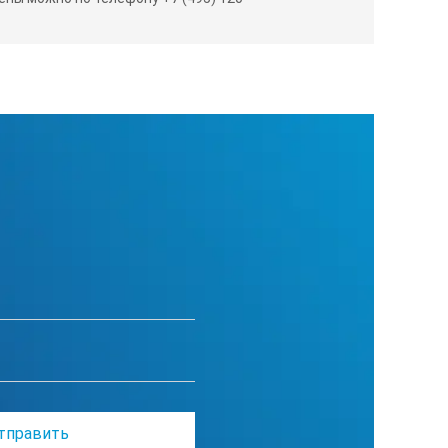
35
~ (220±20) / 50
140
1150 × 950 × 2594
1800 × 950 × 2594
400
110
140