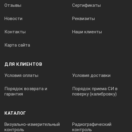
3
Отзывы
Сертификаты
Новости
Реквизиты
Отгонка паром
Контакты
Наши клиенты
Дистиллятор
Карта сайта
4
ДЛЯ КЛИЕНТОВ
Титрование
Условия оплаты
Условия доставки
Порядок возврата и
Порядок приема СИ в
Титровальная установка
гарантия
поверку (калибровку)
КАТАЛОГ
Визуально-измерительный
Радиографический
контроль
контроль