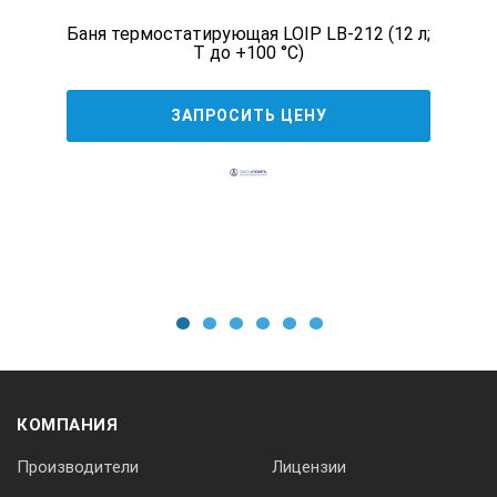
Баня термостатирующая LOIP LB-212 (12 л;
Т до +100 °С)
Оборудование
ЗАПРОСИТЬ ЦЕНУ
1
Отбор и подготовка пробы
2
1
2
3
4
5
6
Мокрое озоление
КОМПАНИЯ
Дигестор и скруббер
Производители
Лицензии