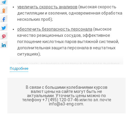
увеличить скорость анализов
(высокая скорость
дистилляции и озоления, одновременная обработка
нескольких проб);
обеспечить безопасность персонала
(высокое
качество реакционных сосудов, эффективное
поглощение кислотных паров вытяжной системой,
дополнительная защита персонала в нештатных
ситуациях);
уменьшить возможные потери в процессе анализа
;
Подробнее
улучшить воспроизводимость результатов
.
«КЕЛЬТРАН» (KELTRUN) ПОЗВОЛИТ
В связи с большими колебаниями курсов
валют цены на сайте могут быть не
ОПРЕДЕЛИТЬ АЗОТ\БЕЛОК В САМОМ
актуальными.
Уточнить цены можно по
телефону +7 (495) 120-07-46 или по эл. почте
ШИРОКОМ ПЕРЕЧНЕ ВЕЩЕСТВ:
info@a3-eng.com.
пищевые продукты: молочные , зерновые, мясные,
крупы и т.д.
корма и комбикорма