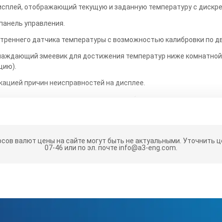
сплей, отображающий текущую и заданную температуру с дискре
панель управления.
утреннего датчика температуры с возможностью калибровки по д
аждающий змеевик для достижения температур ниже комнатной (
цию).
кацией причин неисправностей на дисплее.
о звуковым и световым оповещением, обеспечивающее автоматич
ры, а также при снижении уровня теплоносителя ниже допустимог
тали, выполненные методом штамповки, характеризуются длите
рсов валют цены на сайте могут быть не актуальными.
Уточнить це
07-46 или по эл. почте info@a3-eng.com.
з стали, окрашенной порошковой краской, и надежно теплоизолир
работать с аппаратурой даже при высокой температуре рабочей ж
ИКИ LOIP LT-112B:
: