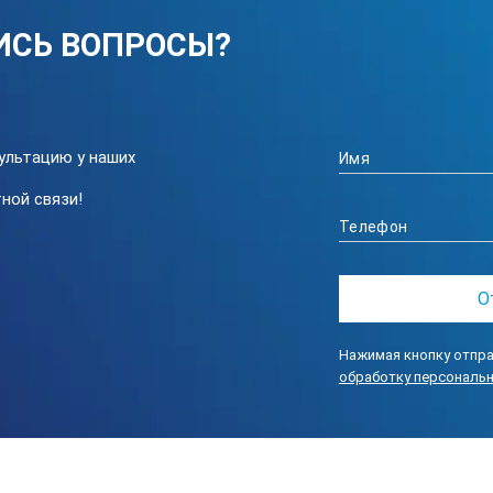
ИСЬ ВОПРОСЫ?
й °С
, °С
ультацию у наших
 температуры, не более °С
ной связи!
7,5
Нажимая кнопку отпра
обработку персональ
0,17
12