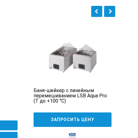
есь.
Баня-шейкер с линейным
Плит
перемешиванием LSB Aqua Pro
(Т до +100 °С)
3 6
ЗАПРОСИТЬ ЦЕНУ