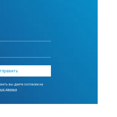
Tокр+10 … +100
Tводы+5 … +100
±0,1
±0,2
1900
вить вы даете согласие на
ных данных