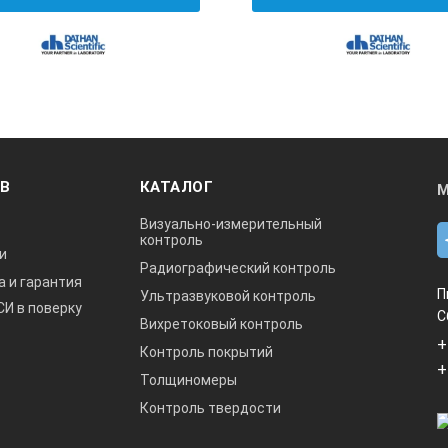
ОВ
КАТАЛОГ
М
Визуально-измерительный
контроль
и
Радиографический контроль
а и гарантия
П
Ультразвуковой контроль
СИ в поверку
С
Вихретоковый контроль
+
Контроль покрытий
+
Толщиномеры
Контроль твердости