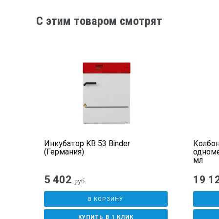
Рабочая жидкость
C этим товаром смотрят
Открытая часть ванны / глубина, м
Габаритные размеры, мм
Масса, кг
чная
Инкубатор KB 53 Binder
Колбо
(Германия)
одноме
мл
5 402
19 1
руб.
В КОРЗИНУ
КУПИТЬ В 1 КЛИК