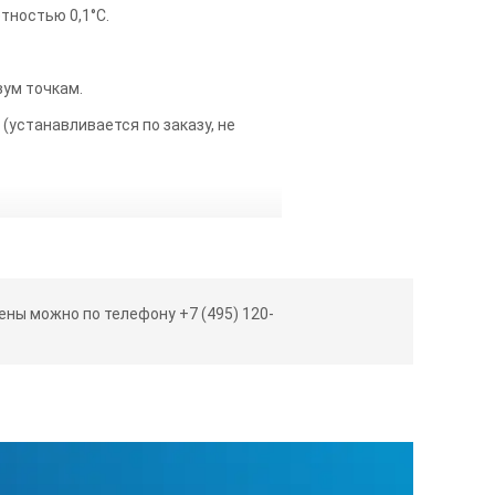
тностью 0,1°С.
вум точкам.
устанавливается по заказу, не
еское отключение нагрева в случае
о.
льным сроком службы и удобством
ны можно по телефону +7 (495) 120-
ован от резервуара ванны, что
идкости.