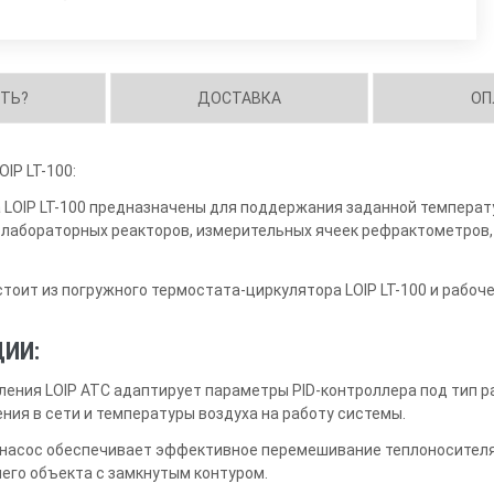
ИТЬ?
ДОСТАВКА
ОП
IP LT-100:
OIP LT-100 предназначены для поддержания заданной температу
 лабораторных реакторов, измерительных ячеек рефрактометров,
стоит из погружного термостата-циркулятора LOIP LT-100 и рабоч
ИИ:
ления LOIP ATC адаптирует параметры PID-контроллера под тип р
ия в сети и температуры воздуха на работу системы.
насос обеспечивает эффективное перемешивание теплоносителя 
го объекта с замкнутым контуром.