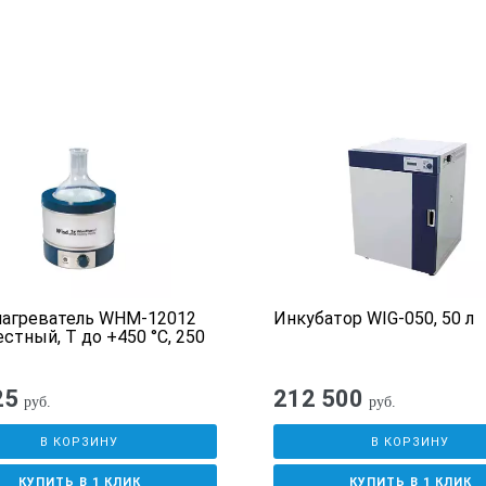
вода, водно-глицериновая см
м
190х296/150
355х335х370
10,2
нагреватель WHM-12012
Инкубатор WIG-050, 50 л
стный, T до +450 °С, 250
25
212 500
руб.
руб.
В КОРЗИНУ
В КОРЗИНУ
КУПИТЬ В 1 КЛИК
КУПИТЬ В 1 КЛИК