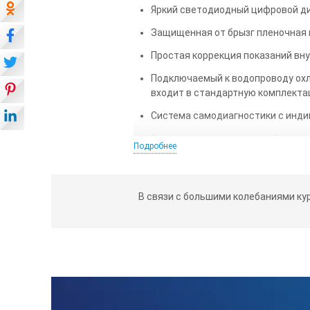
Яркий светодиодный цифровой ди
Защищенная от брызг пленочная 
Простая коррекция показаний вн
Подключаемый к водопроводу охл
входит в стандартную комплекта
Система самодиагностики с инди
Предохранительное устройство с
Подробнее
обрыва в цепи датчика температу
Рабочие ванны из нержавеющей с
при чистке.
В связи с большими колебаниями ку
Внешний корпус ванны выполнен и
позволяет оператору безопасно 
ТЕХНИЧЕСКИЕ ХАРАКТЕРИСТ
Температурный диапазон