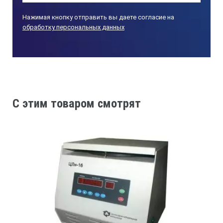
Внешний корпус ванны выполнен из стали,
окрашенной порошковой краской, и надежно
Нажимая кнопку отправить вы даете согласие на
теплоизолирован от резервуара ванны, что
обработку персональных данных
обеспечивает безопасную работу даже при высокой
температуре рабочей жидкости.
ТЕХНИЧЕСКИЕ ХАРАКТЕРИСТИКИ LOIP LT-
324A:
Температурный диапазон:
C этим товаром смотрят
без внешнего охлаждения, °С
Tокр+10 … +150
с охлаждением водопроводной водой °С
Tводы+5 … +150