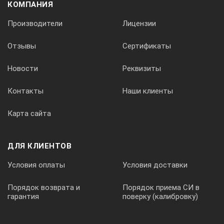
макс. расход, л/мин
КОМПАНИЯ
Производители
Лицензии
8,0
Отзывы
Сертификаты
давление, бар
Новости
Реквизиты
Контакты
Наши клиенты
0,25
Карта сайта
Объем ванны, л
ДЛЯ КЛИЕНТОВ
24
Условия оплаты
Условия доставки
Рабочая жидкость
Порядок возврата и
Порядок приема СИ в
гарантия
поверку (калибровку)
вода, водно-глицериновые смеси, силиконовое масло