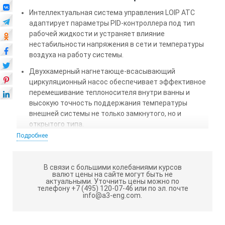
Интеллектуальная система управления LOIP ATC
адаптирует параметры PID-контроллера под тип
рабочей жидкости и устраняет влияние
нестабильности напряжения в сети и температуры
воздуха на работу системы.
Двухкамерный нагнетающе-всасывающий
циркуляционный насос обеспечивает эффективное
перемешивание теплоносителя внутри ванны и
высокую точность поддержания температуры
внешней системы не только замкнутого, но и
открытого типа.
Подробнее
Нагревательный элемент с увеличенной площадью
поверхности и специальный алгоритм дозирования
мощности гарантируют безопасный нагрев
В связи с большими колебаниями курсов
теплоносителя.
валют цены на сайте могут быть не
актуальными.
Уточнить цены можно по
телефону +7 (495) 120-07-46 или по эл. почте
Яркий графический дисплей для отображения
info@a3-eng.com.
текущей и заданной температуры, значений
настроек и служебных параметров.