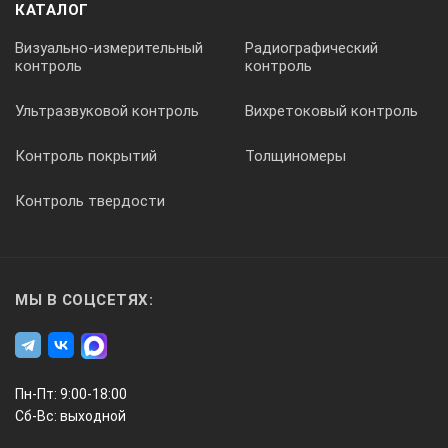
КАТАЛОГ
Открытая часть ванны / глубина, мм
Визуально-измерительный
Радиографический
контроль
контроль
360х296/200
Ультразвуковой контроль
Вихретоковый контроль
Габаритные размеры, мм
Контроль покрытий
Толщиномеры
Контроль твердости
532х335х400
Масса, кг
МЫ В СОЦСЕТЯХ:
15,5
Пн-Пт: 9:00-18:00
Сб-Вс: выходной