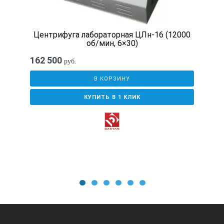
Точность поддержания температуры, °С
Центрифуга лабораторная ЦЛн-16 (12000
об/мин, 6×30)
±0,1
162 500
руб.
Погрешность установления заданной температуры, не боле
В КОРЗИНУ
КУПИТЬ В 1 КЛИК
±0,2
Мощность нагревателя, Вт
2000
1
2
3
4
5
6
Насос: